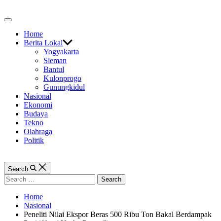
Skip
to
Off
content
Canvas
Home
Berita Lokal
Yogyakarta
Sleman
Bantul
Kulonprogo
Gunungkidul
Nasional
Ekonomi
Budaya
Tekno
Olahraga
Politik
Search
Search
for:
Home
Nasional
Peneliti Nilai Ekspor Beras 500 Ribu Ton Bakal Berdampak