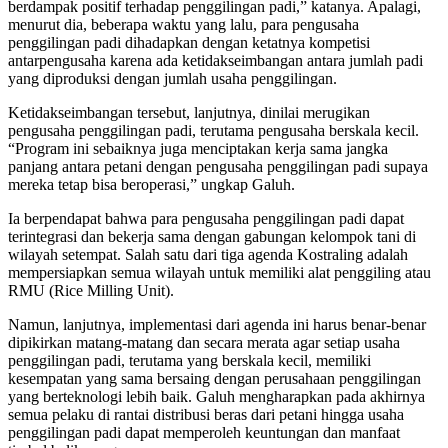
berdampak positif terhadap penggilingan padi,” katanya. Apalagi,
menurut dia, beberapa waktu yang lalu, para pengusaha
penggilingan padi dihadapkan dengan ketatnya kompetisi
antarpengusaha karena ada ketidakseimbangan antara jumlah padi
yang diproduksi dengan jumlah usaha penggilingan.
Ketidakseimbangan tersebut, lanjutnya, dinilai merugikan
pengusaha penggilingan padi, terutama pengusaha berskala kecil.
“Program ini sebaiknya juga menciptakan kerja sama jangka
panjang antara petani dengan pengusaha penggilingan padi supaya
mereka tetap bisa beroperasi,” ungkap Galuh.
Ia berpendapat bahwa para pengusaha penggilingan padi dapat
terintegrasi dan bekerja sama dengan gabungan kelompok tani di
wilayah setempat. Salah satu dari tiga agenda Kostraling adalah
mempersiapkan semua wilayah untuk memiliki alat penggiling atau
RMU (Rice Milling Unit).
Namun, lanjutnya, implementasi dari agenda ini harus benar-benar
dipikirkan matang-matang dan secara merata agar setiap usaha
penggilingan padi, terutama yang berskala kecil, memiliki
kesempatan yang sama bersaing dengan perusahaan penggilingan
yang berteknologi lebih baik. Galuh mengharapkan pada akhirnya
semua pelaku di rantai distribusi beras dari petani hingga usaha
penggilingan padi dapat memperoleh keuntungan dan manfaat