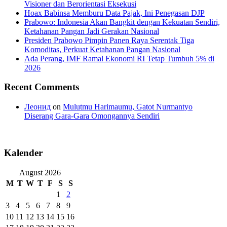
Visioner dan Berorientasi Eksekusi
Hoax Babinsa Memburu Data Pajak, Ini Penegasan DJP
Prabowo: Indonesia Akan Bangkit dengan Kekuatan Sendiri,
Ketahanan Pangan Jadi Gerakan Nasional
Presiden Prabowo Pimpin Panen Raya Serentak Tiga
Komoditas, Perkuat Ketahanan Pangan Nasional
Ada Perang, IMF Ramal Ekonomi RI Tetap Tumbuh 5% di
2026
Recent Comments
Леонид
on
Mulutmu Harimaumu, Gatot Nurmantyo
Diserang Gara-Gara Omongannya Sendiri
Kalender
August 2026
M
T
W
T
F
S
S
1
2
3
4
5
6
7
8
9
10
11
12
13
14
15
16