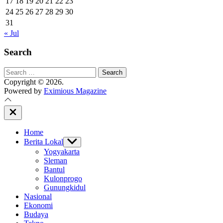
17
18
19
20
21
22
23
24
25
26
27
28
29
30
31
« Jul
Search
Search
for:
Copyright © 2026.
Powered by
Eximious Magazine
Close
Off
Canvas
Home
Berita Lokal
Show
sub
Yogyakarta
menu
Sleman
Bantul
Kulonprogo
Gunungkidul
Nasional
Ekonomi
Budaya