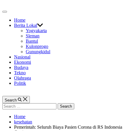
Skip
to
Off
content
Canvas
Home
Berita Lokal
Yogyakarta
Sleman
Bantul
Kulonprogo
Gunungkidul
Nasional
Ekonomi
Budaya
Tekno
Olahraga
Politik
Search
Search
for:
Home
kesehatan
Pemerintah: Seluruh Biaya Pasien Corona di RS Indonesia