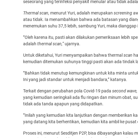
seseorang yang terinfeksi penyakit menular atau tidak ada
Thermal scan,
menurut Yuri, adalah merupakan
screening
aw
atau tidak. Ia menambahkan bahwa ada batasan yang diang
menemukan suhu 37,5 lebih, sambung Yuri, maka dianggap in
”Oleh karena itu, pasti akan dilakukan pemeriksaan lebih sp
adalah
thermal scan,”
ujarnya.
Untuk diketahui, Yuri menyampaikan bahwa thermal
scan
ha
kemudian ditemukan suhunya tinggi pasti akan ada tindak l
”Bahkan tidak menutup kemungkinan untuk kita minta untuk k
Ini yang jadi standar untuk menjadi bandara,” katanya.
Terkait dengan perubahan pola Covid-19 pada
second wave
yang kemudian seringkali ada flu ringan dan minum obat, s
tidak ada tanda apapun yang didapatkan.
”Inilah yang kemudian kita lanjutkan dengan memberikan k
yang datang kita berhentikan, kemudian kita ambil ke pusat 
Proses ini, menurut Sesditjen P2P, bisa dibayangkan kalau