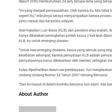
Report
(ICR) membutuhkan 24 jam, berapa lama yang bersan
”Ini yang menjadi permasalahan. Oleh karena itu, kita tidak 
seperti itu,” imbuhnya seraya menyampaikan bahwa proses
pintu masuk dan karantina wilayah.
Soal Kejadian Luar Biasa (KLB) dan pandemi atau wabah, S
hanya dikatakan peningkatan jumlah kasus 2 kali lipat di
KLB, itu untuk
emerging disease
.
”Untuk
new emerging diseases
, kasus yang semula yang eng
kesehatan setempat, karena pernyataan KLB adalah pernyat
pernyataannya harus dikeluarkan oleh menteri, setingkat mente
Kalau diperhatikan dalam sisi pembiayaan, Yuri menjelaskan
Undang-Undang Nomor 24 Tahun 2007 tentang Bencana.
”Dan ini masuk di dalam konteks bencana non-alam. Ada ben
About Author