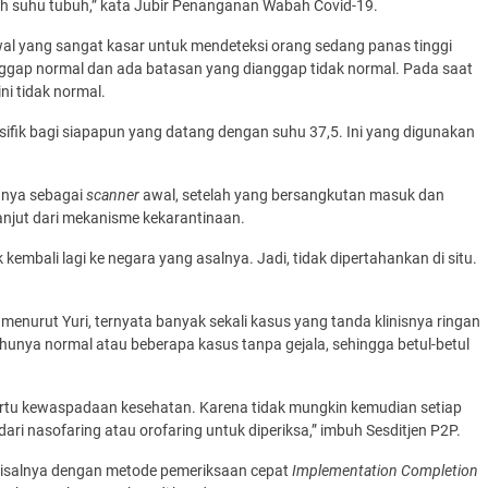
lah suhu tubuh,” kata Jubir Penanganan Wabah Covid-19.
al yang sangat kasar untuk mendeteksi orang sedang panas tinggi
gap normal dan ada batasan yang dianggap tidak normal. Pada saat
i tidak normal.
esifik bagi siapapun yang datang dengan suhu 37,5. Ini yang digunakan
nya sebagai
scanner
awal, setelah yang bersangkutan masuk dan
anjut dari mekanisme kekarantinaan.
embali lagi ke negara yang asalnya. Jadi, tidak dipertahankan di situ.
,
menurut Yuri, ternyata banyak sekali kasus yang tanda klinisnya ringan
uhunya normal atau beberapa kasus tanpa gejala, sehingga betul-betul
artu kewaspadaan kesehatan. Karena tidak mungkin kemudian setiap
dari nasofaring atau orofaring untuk diperiksa,” imbuh Sesditjen P2P.
 misalnya dengan metode pemeriksaan cepat
Implementation Completion