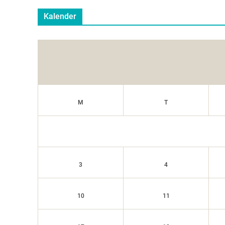
Kalender
M
T
3
4
10
11