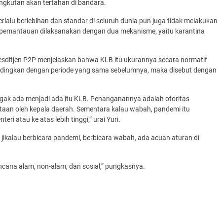
gkutan akan tertahan di bandara.
terlalu berlebihan dan standar di seluruh dunia pun juga tidak melakukan
 pemantauan dilaksanakan dengan dua mekanisme, yaitu karantina
esditjen P2P menjelaskan bahwa KLB itu ukurannya secara normatif
bandingkan dengan periode yang sama sebelumnya, maka disebut dengan
gak ada menjadi ada itu KLB. Penanganannya adalah otoritas
aan oleh kepala daerah. Sementara kalau wabah, pandemi itu
ri atau ke atas lebih tinggi,” urai Yuri.
 jikalau berbicara pandemi, berbicara wabah, ada acuan aturan di
cana alam, non-alam, dan sosial,” pungkasnya.