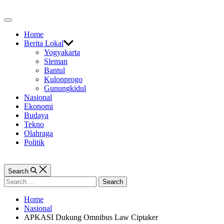
Skip
to
Off
content
Canvas
Home
Berita Lokal
Yogyakarta
Sleman
Bantul
Kulonprogo
Gunungkidul
Nasional
Ekonomi
Budaya
Tekno
Olahraga
Politik
Search
Search
for:
Home
Nasional
APKASI Dukung Omnibus Law Ciptaker