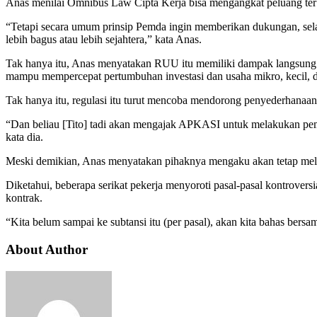
Anas menilai Omnibus Law Cipta Kerja bisa mengangkat peluang ter
“Tetapi secara umum prinsip Pemda ingin memberikan dukungan, sela
lebih bagus atau lebih sejahtera,” kata Anas.
Tak hanya itu, Anas menyatakan RUU itu memiliki dampak langsung t
mampu mempercepat pertumbuhan investasi dan usaha mikro, kecil,
Tak hanya itu, regulasi itu turut mencoba mendorong penyederhanaan 
“Dan beliau [Tito] tadi akan mengajak APKASI untuk melakukan pembah
kata dia.
Meski demikian, Anas menyatakan pihaknya mengaku akan tetap melaku
Diketahui, beberapa serikat pekerja menyoroti pasal-pasal kontrover
kontrak.
“Kita belum sampai ke subtansi itu (per pasal), akan kita bahas be
About Author