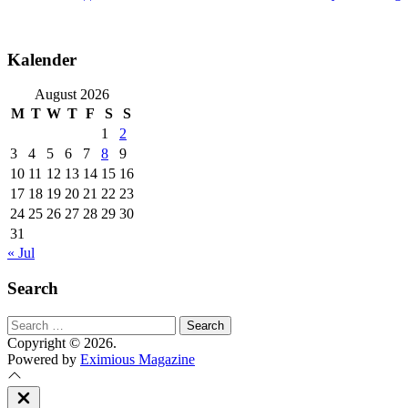
Kalender
August 2026
M
T
W
T
F
S
S
1
2
3
4
5
6
7
8
9
10
11
12
13
14
15
16
17
18
19
20
21
22
23
24
25
26
27
28
29
30
31
« Jul
Search
Search
for:
Copyright © 2026.
Powered by
Eximious Magazine
Close