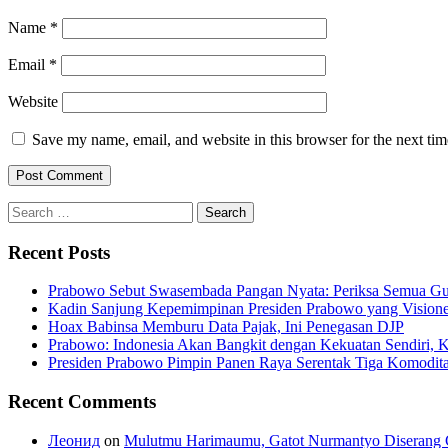
Name
*
Email
*
Website
Save my name, email, and website in this browser for the next ti
Search
for:
Recent Posts
Prabowo Sebut Swasembada Pangan Nyata: Periksa Semua G
Kadin Sanjung Kepemimpinan Presiden Prabowo yang Visioner
Hoax Babinsa Memburu Data Pajak, Ini Penegasan DJP
Prabowo: Indonesia Akan Bangkit dengan Kekuatan Sendiri, 
Presiden Prabowo Pimpin Panen Raya Serentak Tiga Komodita
Recent Comments
Леонид
on
Mulutmu Harimaumu, Gatot Nurmantyo Diserang 