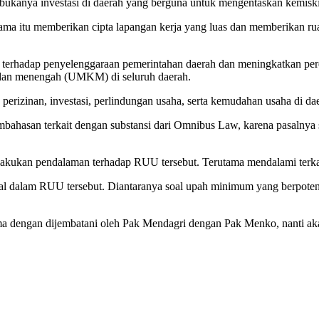
bukanya investasi di daerah yang berguna untuk mengentaskan kemisk
ma itu memberikan cipta lapangan kerja yang luas dan memberikan ruan
erhadap penyelenggaraan pemerintahan daerah dan meningkatkan perek
 dan menengah (UMKM) di seluruh daerah.
perizinan, investasi, perlindungan usaha, serta kemudahan usaha di da
asan terkait dengan substansi dari Omnibus Law, karena pasalnya sang
kan pendalaman terhadap RUU tersebut. Terutama mendalami terkait pa
sial dalam RUU tersebut. Diantaranya soal upah minimum yang berpoten
rsama dengan dijembatani oleh Pak Mendagri dengan Pak Menko, nanti a