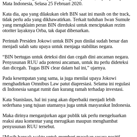
Mata Indonesia, Selasa 25 Februari 2020.
Kata dia, apa yang dilakukan oleh BIN saat ini masih on the track,
tidak perlu ada yang dikhawatirkan. Terkait tuduhan Iwan Sumule
yang mengklaim peran BIN direduksi untuk menciptakan rezim
otoriter layaknya Orba, tak dapat dibenarkan.
Perintah Presiden Jokowi untuk BIN pun dinilai sudah benar dan
menjadi salah satu upaya untuk menjaga stabilitas negara.
“BIN bertugas untuk deteksi dini dan cegah dini ancaman negara.
Penyusunan RUU ada potensi ancaman, untuk itu perlu dideteksi
dan dicegah. Tugas BIN clear dalam hal ini,” ujarnya.
Pada kesempatan yang sama, ia juga menilai upaya Jokowi
menghadirkan Omnibus Law patut diapresiasi. Selama ini regulasi
di Indonesia sangat rumit dan kurang ramah terhadap investasi.
Kata Stanislaus, hal ini yang akan diperbaiki menjadi lebih
sederhana yang tujuan utamanya juga untuk masyarakat Indonesia.
Maka dirinya menganjurkan agar publik tak perlu mengeluarkan
reaksi atau komentar yang merugikan maupun menghambat
penyusunan RUU tersebut.
“Masih banyak waktu untuk memberi masukan secara positif