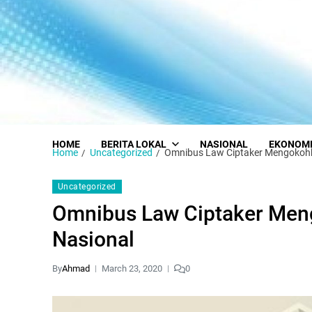
HOME
BERITA LOKAL
NASIONAL
EKONOM
Home
Uncategorized
Omnibus Law Ciptaker Mengokoh
Uncategorized
Omnibus Law Ciptaker Me
Nasional
By
Ahmad
March 23, 2020
0