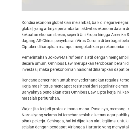
Kondisi ekonomi global kian melambat, baik di negara-neg
global, yang artinya perlambatan aktivitas ekonomi dalam d
kekuatan ekonomi besar, seperti Uni Eropa hingga Amerika Ser
dagang AS-China, penyebaran Virus Corona di berbagai be
Ciptaker diharapkan mampu mengokohkan perekonomian nasi
Pemerintahan Jokowi-Ma’ruf berinisiatif dengan mengambi
Secara umum, Omnibus Law merupakan terobosan berani d
investasi, maka perekonomian nasional diharapkan dapat b
Rencana pemerintah untuk menyederhanakan regulasi terse
Kerja masih terus mendapat resistensi dari segelintir el
Banyaknya penolakan atas Omnibus Law Cipta kerja ini, kar
masalah perburuhan.
Wajar jika terjadi protes dimana-mana. Pasalnya, memang ter
Narasi yang selama ini tersebar seolah dikemas agar publik
pihak pekerja. Sehingga, hal ini dijadikan alat legitimsi un
sejalan dengan pendapat Airlangga Hartarto yang menyat