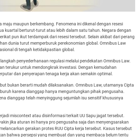
ara maju maupun berkembang. Fenomena ini dikenal dengan resesi
ua kuartal berturut-turut atau lebih dalam satu tahun. Negara dengan
ikat pun ikut terdampak dari resesi tersebut. Selain akibat dari perang
lahan dunia turut memperburuk perekonomian global. Omnibus Law
onal di tengah ketidakpastian global.
l langkah penyederhanaan regulasi melalui pendekatan Omnibus Law.
an terukur untuk mendongkrak investasi. Dengan kemudahan
erputar dan penyerapan tenaga kerja akan semakin optimal.
but bukan berarti mudah dilaksanakan. Omnibus Law, utamanya Cipta
emen buruh karena dianggap hanya menguntungkan pihak pengusaha.
ena dianggap telah menyinggung sejumlah isu sensitif khususnya
jadi miscontext atau disinformasi terkait UU Sapu jagat tersebut.
 yakin jika aturan ini hanya pro pengusaha saja dan menyengsarakan
tuk melancarkan gerakan protes RUU Cipta kerja tersebut. Kasus tersebut
akan bahwa persepsi yang membuat dan yang membaca belum tentu