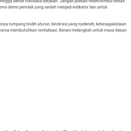
ingga defisit transaksi berjalan. Jangan jadikan misinformasi terkait
mo-demo penolak yang seolah menjadi indikator lain untuk
nyaknya tumpang tindih aturan, birokrasi yang nyeleneh, ketenagakerjaan
uwarsa membutuhkan revitalisasi. Berani melangkah untuk masa depan