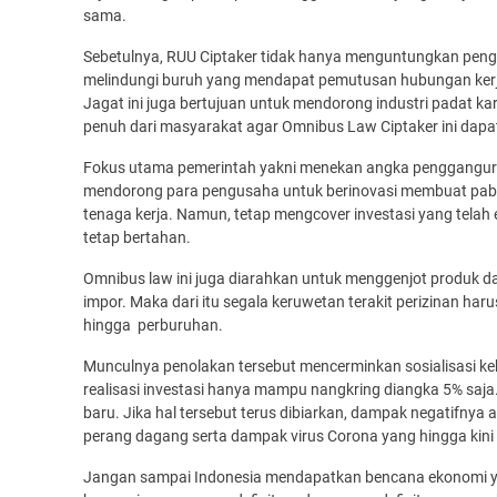
sama.
Sebetulnya, RUU Ciptaker tidak hanya menguntungkan pen
melindungi buruh yang mendapat pemutusan hubungan kerj
Jagat ini juga bertujuan untuk mendorong industri padat ka
penuh dari masyarakat agar Omnibus Law Ciptaker ini dapat
Fokus utama pemerintah yakni menekan angka pengganguran y
mendorong para pengusaha untuk berinovasi membuat pabr
tenaga kerja. Namun, tetap mengcover investasi yang telah
tetap bertahan.
Omnibus law ini juga diarahkan untuk menggenjot produk d
impor. Maka dari itu segala keruwetan terakit perizinan harus
hingga perburuhan.
Munculnya penolakan tersebut mencerminkan sosialisasi ke
realisasi investasi hanya mampu nangkring diangka 5% saja.
baru. Jika hal tersebut terus dibiarkan, dampak negatifnya
perang dagang serta dampak virus Corona yang hingga kini 
Jangan sampai Indonesia mendapatkan bencana ekonomi ya