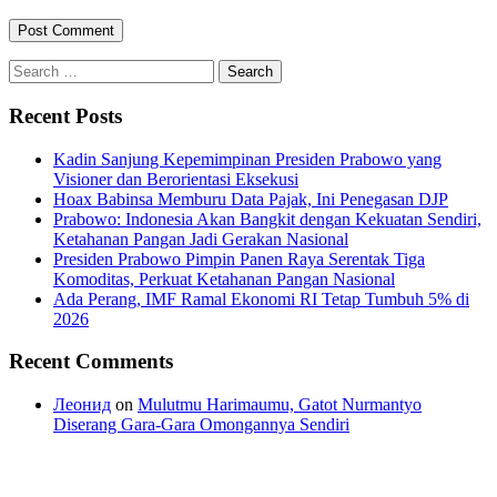
Search
for:
Recent Posts
Kadin Sanjung Kepemimpinan Presiden Prabowo yang
Visioner dan Berorientasi Eksekusi
Hoax Babinsa Memburu Data Pajak, Ini Penegasan DJP
Prabowo: Indonesia Akan Bangkit dengan Kekuatan Sendiri,
Ketahanan Pangan Jadi Gerakan Nasional
Presiden Prabowo Pimpin Panen Raya Serentak Tiga
Komoditas, Perkuat Ketahanan Pangan Nasional
Ada Perang, IMF Ramal Ekonomi RI Tetap Tumbuh 5% di
2026
Recent Comments
Леонид
on
Mulutmu Harimaumu, Gatot Nurmantyo
Diserang Gara-Gara Omongannya Sendiri