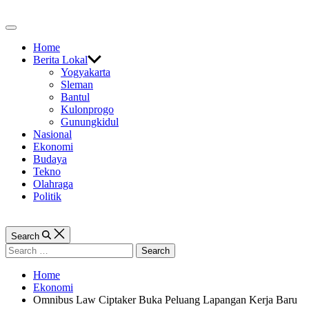
Skip
to
Off
content
Canvas
Home
Berita Lokal
Yogyakarta
Sleman
Bantul
Kulonprogo
Gunungkidul
Nasional
Ekonomi
Budaya
Tekno
Olahraga
Politik
Search
Search
for:
Home
Ekonomi
Omnibus Law Ciptaker Buka Peluang Lapangan Kerja Baru