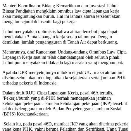
Menteri Koordinator Bidang Kemaritiman dan Investasi Luhut
Binsar Pandjaitan mengklaim omnibus law cipta lapangan kerja
akan menguntungkan buruh. Hal ini lantara aturan tersebut akan
mengatur sejumlah insentif bagi pekerja.
Luhut menyatakan optimistis bahwa aturan tersebut juga dapat
menciptakan 3 juta lapangan kerja setiap tahunnya. Dengan
demikian, jumlah pengangguran di Tanah Air dapat berkurang.
Menurutnya, draf Rancangan Undang-undang Omnibus Law Cipta
Lapangan Kerja saat ini telah ditandatangani oleh seluruh pihak.
Luhut pun menyatakan tidak ada lagi masalah yang menghambat.
Apabila DPR menyetujuinya untuk menjadi UU, maka aturan ini
disebut-sebut akan meningkatkan kesejahteraan serta jaminan PHK
terhadap pekerja di Indonesia.
Dalam draft RUU Cipta Lapangan Kerja, pasal 46A tertulis,
‘Pekerja/buruh yang di-PHK berhak mendapatkan jaminan
kehilangan pekerjaan. Jaminan kehilangan pekerjaan (JKP) tersebut
telah diselenggarakan oleh Badan Penyelenggara Jaminan Sosial
(BPJS) Ketenagakerjaan.
Selain itu, pada pasal 46D, manfaat JKP yang akan diterima pekerja
yang kena PHK, yakni berupa Pelatihan dan Sertifikasi, Uang Tunai