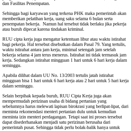
dan Fasilitas Penempatan.
Sehingga bagi karyawan yang terkena PHK maka pemerintah akan
memberikan pelatihan kerja, uang saku selama 6 bulan serta
penempatan bekerja. Namun hal tersebut tidak berlaku jika pekerja
atau buruh dipecat karena tindakan kriminal.
RUU cipta kerja juga mengatur ketentuan libur atau waktu istirahat
bagi pekerja. Hal tersebut disebutkan dalam Pasal 79. Yang tertulis,
waktu istirahat antara jam kerja, minimal setengah jam setelah
bekerja selama 4 jam terus menerus. Istirahat ini tidak termasuk jam
kerja. Sedangkan istirahat mingguan 1 hari untuk 6 hari kerja dalam
seminggu.
Apabila dilihat dalam UU No. 13/2003 tertulis jatah istirahat
mingguan bisa 1 hari untuk 6 hari kerja atau 2 hari untuk 5 hari kerja
dalam seminggu.
Selain berpihak kepada buruh, RUU Cipta Kerja juga akan
mempermudah perizinan usaha di bidang pertanian yang
sebelumnya harus melewati lapisan birokrasi yang berlipat-lipat, dari
meminta rekomendasi menteri pertanian dulu untuk kemudian
meminta izin menteri perdagangan. Tetapi saat ini proses tersebut
dapat disederhanakan menjadi satu perizinan berusaha dari
pemerintah pusat. Sehingga tidak perlu bolak-balik hanya untuk