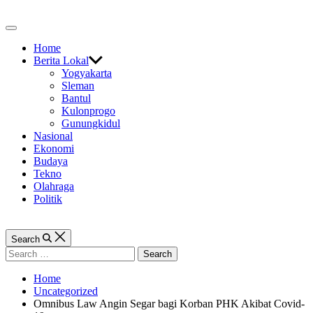
Skip
to
Off
content
Canvas
Home
Berita Lokal
Yogyakarta
Sleman
Bantul
Kulonprogo
Gunungkidul
Nasional
Ekonomi
Budaya
Tekno
Olahraga
Politik
Search
Search
for:
Home
Uncategorized
Omnibus Law Angin Segar bagi Korban PHK Akibat Covid-