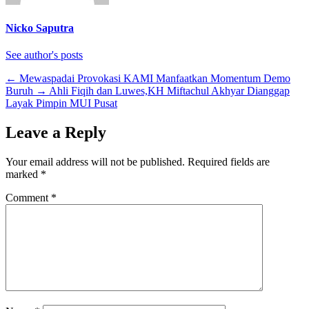
Nicko Saputra
See author's posts
←
Mewaspadai Provokasi KAMI Manfaatkan Momentum Demo
Buruh
→
Ahli Fiqih dan Luwes,KH Miftachul Akhyar Dianggap
Layak Pimpin MUI Pusat
Leave a Reply
Your email address will not be published.
Required fields are
marked
*
Comment
*