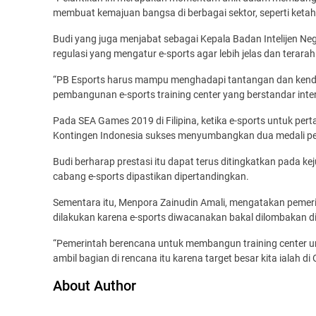
membuat ­kemajuan bangsa di berbagai sektor, seperti ketaha
Budi yang juga menjabat ­sebagai Kepala Badan Intelijen N
regulasi yang mengatur e-sports agar lebih jelas dan terarah
“PB Esports harus mampu menghadapi tantangan dan ­kendal
pembangunan e-sports training center yang berstandar ­inte
Pada SEA Games 2019 di ­Filipina, ketika e-sports untuk pe
Kontingen Indonesia sukses menyumbangkan dua medali pe
Budi berharap prestasi itu dapat terus ditingkatkan pada k
cabang e-sports dipastikan dipertandingkan.
Sementara itu, Menpora Zainudin Amali, mengatakan pemeri
dilakukan karena e-sports diwacanakan bakal dilombakan di 
“Pemerintah berencana untuk membangun training center un
ambil bagian di rencana itu karena target besar kita ialah di
About Author