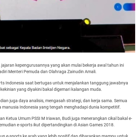
ajaran kepengurusannya yang akan mulai bekerja awal ­tahun ini
hadiri Menteri Pemuda dan Olahraga Zainudin Amali.
rts Indonesia saat bertugas untuk menjalankan tanggung jawabnya
kekinian yang diyakini bakal digemari kalangan muda.
an juga daya analisis, mengasah­ strategi, dan kerja sama. Semua
a manusia Indonesia yang tengah menghadapi dunia kompetitif.
an Ketua Umum PSSI M Iriawan, Budi juga menerangkan cikal bakal e-
kemudian e-sports ikut dipertandingkan di Asian Games 2018.
n e-sports ke arah yang lebih positif dan diharapkan mampu untuk