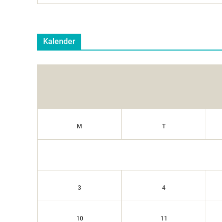
Kalender
M
T
3
4
10
11