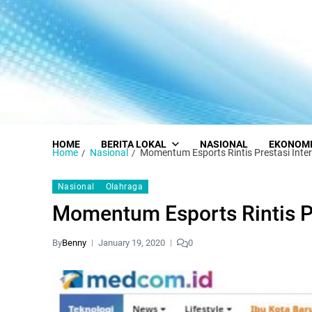
HOME
BERITA LOKAL
NASIONAL
EKONOM
Home
Nasional
Momentum Esports Rintis Prestasi Inte
Nasional
Olahraga
Momentum Esports Rintis Pr
By
Benny
January 19, 2020
0