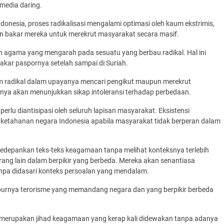
media daring.
donesia, proses radikalisasi mengalami optimasi oleh kaum ekstrimis,
n bakar mereka untuk merekrut masyarakat secara masif.
agama yang mengarah pada sesuatu yang berbau radikal. Hal ini
kar paspornya setelah sampai di Suriah.
kaum radikal dalam upayanya mencari pengikut maupun merekrut
nya akan menunjukkan sikap intoleransi terhadap perbedaan.
 perlu diantisipasi oleh seluruh lapisan masyarakat. Eksistensi
gi ketahanan negara Indonesia apabila masyarakat tidak berperan dalam
depankan teks-teks keagamaan tanpa melihat konteksnya terlebih
ng lain dalam berpikir yang berbeda. Mereka akan senantiasa
npa didasari konteks persoalan yang mendalam.
urnya terorisme yang memandang negara dan yang berpikir berbeda
ogi merupakan jihad keagamaan yang kerap kali didewakan tanpa adanya