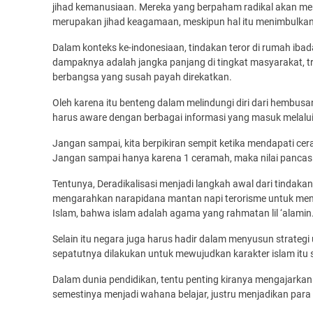
jihad kemanusiaan. Mereka yang berpaham radikal akan m
merupakan jihad keagamaan, meskipun hal itu menimbulkan
Dalam konteks ke-indonesiaan, tindakan teror di rumah iba
dampaknya adalah jangka panjang di tingkat masyarakat, t
berbangsa yang susah payah direkatkan.
Oleh karena itu benteng dalam melindungi diri dari hembusan 
harus aware dengan berbagai informasi yang masuk melalui 
Jangan sampai, kita berpikiran sempit ketika mendapati 
Jangan sampai hanya karena 1 ceramah, maka nilai pancasil
Tentunya, Deradikalisasi menjadi langkah awal dari tindakan
mengarahkan narapidana mantan napi terorisme untuk me
Islam, bahwa islam adalah agama yang rahmatan lil ‘alamin
Selain itu negara juga harus hadir dalam menyusun strate
sepatutnya dilakukan untuk mewujudkan karakter islam itu s
Dalam dunia pendidikan, tentu penting kiranya mengajarka
semestinya menjadi wahana belajar, justru menjadikan para