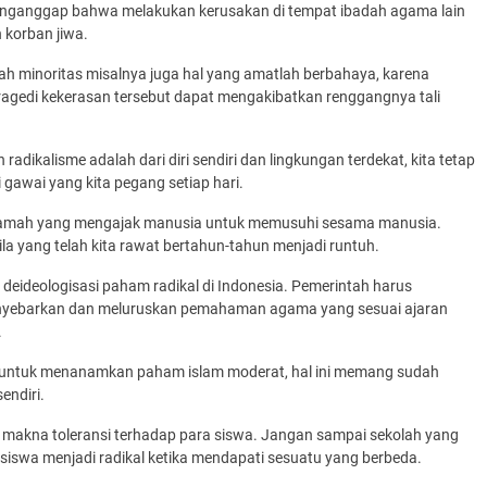
enganggap bahwa melakukan kerusakan di tempat ibadah agama lain
 korban jiwa.
dah minoritas misalnya juga hal yang amatlah berbahaya, karena
ragedi kekerasan tersebut dapat mengakibatkan renggangnya tali
radikalisme adalah dari diri sendiri dan lingkungan terdekat, kita tetap
gawai yang kita pegang setiap hari.
ceramah yang mengajak manusia untuk memusuhi sesama manusia.
a yang telah kita rawat bertahun-tahun menjadi runtuh.
 deideologisasi paham radikal di Indonesia. Pemerintah harus
nyebarkan dan meluruskan pemahaman agama yang sesuai ajaran
.
gi untuk menanamkan paham islam moderat, hal ini memang sudah
endiri.
n makna toleransi terhadap para siswa. Jangan sampai sekolah yang
 siswa menjadi radikal ketika mendapati sesuatu yang berbeda.