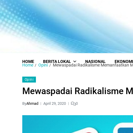
HOME
BERITA LOKAL
NASIONAL
EKONOM
Home
Opini
Mewaspadai Radikalisme Memanfaatkan M
Opini
Mewaspadai Radikalisme M
By
Ahmad
April 29, 2020
0