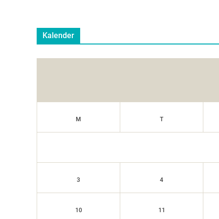
Kalender
M
T
3
4
10
11