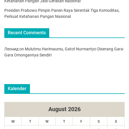
Ketahanan Pangan Jadi Gerakan Nasional
Presiden Prabowo Pimpin Panen Raya Serentak Tiga Komoditas,
Perkuat Ketahanan Pangan Nasional
Recent Comments
Леонид
on
Mulutmu Harimaumu, Gatot Nurmantyo Diserang Gara-
Gara Omongannya Sendiri
Kalender
August 2026
M
T
W
T
F
S
S