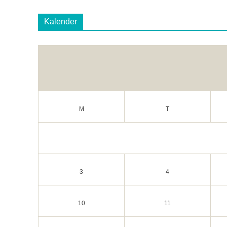
Kalender
M
T
3
4
10
11