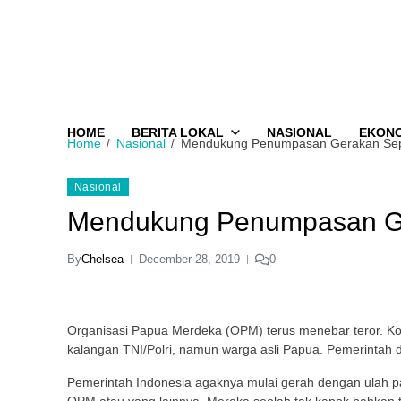
HOME
BERITA LOKAL
NASIONAL
EKON
Home
Nasional
Mendukung Penumpasan Gerakan Sep
Nasional
Mendukung Penumpasan Ge
By
Chelsea
December 28, 2019
0
Organisasi Papua Merdeka (OPM) terus menebar teror. Kor
kalangan TNI/Polri, namun warga asli Papua. Pemerintah d
Pemerintah Indonesia agaknya mulai gerah dengan ulah pa