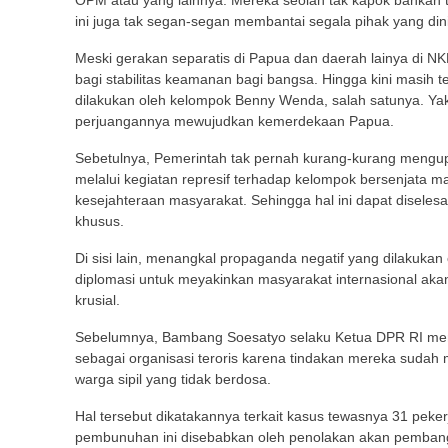
OPM atau yang lainnya. Mereka seolah tak kapok bahkan 
ini juga tak segan-segan membantai segala pihak yang di
Meski gerakan separatis di Papua dan daerah lainya di N
bagi stabilitas keamanan bagi bangsa. Hingga kini masih t
dilakukan oleh kelompok Benny Wenda, salah satunya. Yak
perjuangannya mewujudkan kemerdekaan Papua.
Sebetulnya, Pemerintah tak pernah kurang-kurang mengup
melalui kegiatan represif terhadap kelompok bersenjata m
kesejahteraan masyarakat. Sehingga hal ini dapat disele
khusus.
Di sisi lain, menangkal propaganda negatif yang dilakukan
diplomasi untuk meyakinkan masyarakat internasional aka
krusial.
Sebelumnya, Bambang Soesatyo selaku Ketua DPR RI m
sebagai organisasi teroris karena tindakan mereka suda
warga sipil yang tidak berdosa.
Hal tersebut dikatakannya terkait kasus tewasnya 31 peke
pembunuhan ini disebabkan oleh penolakan akan pembangu