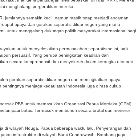
tak takut mati demi perjuangan membebaskan diri dari NKRI. Mereka
nilai menghalangi pergerakkan mereka.
KRI jumlahnya semakin kecil, namun masih tetap menjadi ancaman
erdapat upaya dari gerakan separatis diluar negeri yang mana
ni, untuk menggalang dukungan politik masyarakat internasional bagi
ayakan untuk menyelesaikan permasalahan separatisme ini, baik
aupun persuasif. Yang berupa peningkatan keadilan dan
saikan secara komprehensif dan menyeluruh dalam kerangka otonomi
 oleh gerakan separatis diluar negeri dan meningkatkan upaya
n pentingnya menjaga kedaulatan Indonesia juga dirasa cukup
endesak PBB untuk memasukkan Organisasi Papua Merdeka (OPM)
h melampaui batas. Termasuk membunuh secara brutal dan meneror
rja di wilayah Nduga, Papua beberapa waktu lalu. Penyerangan dan
nan infrastruktur di wilayah Bumi Cendrawasih. Bambang juga