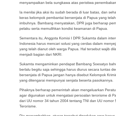
menyampaikan bela sungkawa atas peristiwa penembakan 
Ia menilai jika aksi itu sudah berada di luar batas, dan s
keras kelompok pembantai bersenjata di Papua yang telah
imbuhnya. Bambang menyatakan, DPR juga berharap pemer
pelaku serta memulihkan kondisi keamanan di Papua.
Sementara itu, Anggota Komisi I DPR Sukamta dalam inte
Indonesia harus mencari solusi yang cerdas dalam menye
yang telah dianut oleh warga Papua. Hal tersebut wajib
menjadi bagian dari NKRI.
Sukamta mengaminkan pendapat Bambang Soesatyo bahwa 
berlalu begitu saja sehingga harus diurus secara tuntas
bersenjata di Papua jangan hanya disebut Kelompok Krimi
yang ditengarai mempunyai senjata beserta pasokannya.
Pihaknya berharap pemerintah akan mengeluarkan Peratura
agar digunakan untuk mengatasi persoalan terorisme di P
dari UU nomor 34 tahun 2004 tentang TNI dan UU nomor 5
Terorisme.
Dia menambahkan, aturan tersebut diperlukan agar kasus