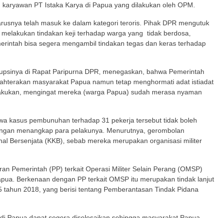
karyawan PT Istaka Karya di Papua yang dilakukan oleh OPM.
eharusnya telah masuk ke dalam kategori teroris. Pihak DPR mengutuk
 melakukan tindakan keji terhadap warga yang tidak berdosa,
intah bisa segera mengambil tindakan tegas dan keras terhadap
rupsinya di Rapat Paripurna DPR, menegaskan, bahwa Pemerintah
jahterakan masyarakat Papua namun tetap menghormati adat istiadat
 dilakukan, mengingat mereka (warga Papua) sudah merasa nyaman
kasus pembunuhan terhadap 31 pekerja tersebut tidak boleh
 dengan menangkap para pelakunya. Menurutnya, gerombolan
nal Bersenjata (KKB), sebab mereka merupakan organisasi militer
n Pemerintah (PP) terkait Operasi Militer Selain Perang (OMSP)
apua. Berkenaan dengan PP terkait OMSP itu merupakan tindak lanjut
 tahun 2018, yang berisi tentang Pemberantasan Tindak Pidana
 di Papua dapat segera diselesaikan sehingga masyarakat Papua