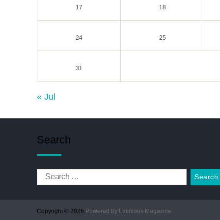
17
18
24
25
31
« Jul
Search
Copyright © 2026.
Powered by
Eximious Magazine