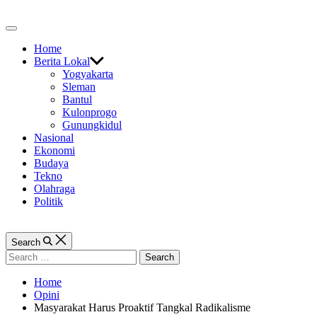
Skip
to
Off
content
Canvas
Home
Berita Lokal
Yogyakarta
Sleman
Bantul
Kulonprogo
Gunungkidul
Nasional
Ekonomi
Budaya
Tekno
Olahraga
Politik
Search
Search
for:
Home
Opini
Masyarakat Harus Proaktif Tangkal Radikalisme