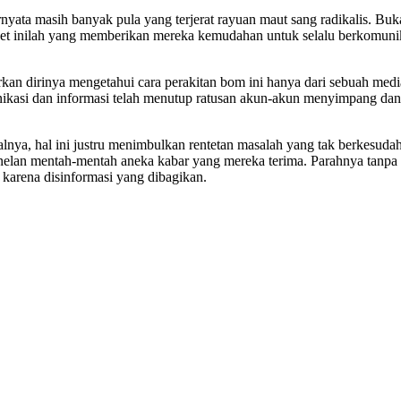
ernyata masih banyak pula yang terjerat rayuan maut sang radikalis. B
rnet inilah yang memberikan mereka kemudahan untuk selalu berkomunika
kan dirinya mengetahui cara perakitan bom ini hanya dari sebuah medi
nikasi dan informasi telah menutup ratusan akun-akun menyimpang dan
alnya, hal ini justru menimbulkan rentetan masalah yang tak berkesu
elan mentah-mentah aneka kabar yang mereka terima. Parahnya tanpa me
t karena disinformasi yang dibagikan.