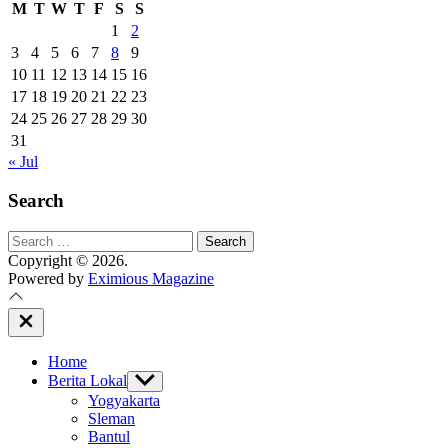
M
T
W
T
F
S
S
1
2
3
4
5
6
7
8
9
10
11
12
13
14
15
16
17
18
19
20
21
22
23
24
25
26
27
28
29
30
31
« Jul
Search
Search
for:
Copyright © 2026.
Powered by
Eximious Magazine
Close
Off
Canvas
Home
Berita Lokal
Show
sub
Yogyakarta
menu
Sleman
Bantul