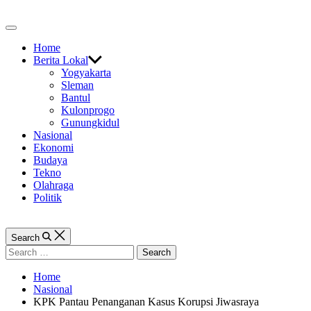
Skip
to
Off
content
Canvas
Home
Berita Lokal
Yogyakarta
Sleman
Bantul
Kulonprogo
Gunungkidul
Nasional
Ekonomi
Budaya
Tekno
Olahraga
Politik
Search
Search
for:
Home
Nasional
KPK Pantau Penanganan Kasus Korupsi Jiwasraya