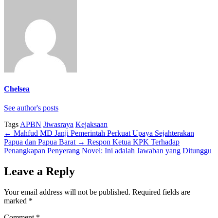
Chelsea
See author's posts
Tags
APBN
Jiwasraya
Kejaksaan
←
Mahfud MD Janji Pemerintah Perkuat Upaya Sejahterakan
Papua dan Papua Barat
→
Respon Ketua KPK Terhadap
Penangkapan Penyerang Novel: Ini adalah Jawaban yang Ditunggu
Leave a Reply
Your email address will not be published.
Required fields are
marked
*
Comment
*