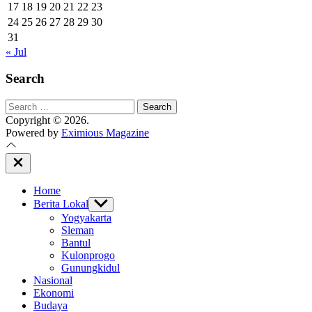
17
18
19
20
21
22
23
24
25
26
27
28
29
30
31
« Jul
Search
Search
for:
Copyright © 2026.
Powered by
Eximious Magazine
Close
Off
Canvas
Home
Berita Lokal
Show
sub
Yogyakarta
menu
Sleman
Bantul
Kulonprogo
Gunungkidul
Nasional
Ekonomi
Budaya