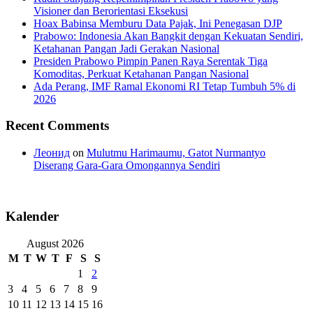
Visioner dan Berorientasi Eksekusi
Hoax Babinsa Memburu Data Pajak, Ini Penegasan DJP
Prabowo: Indonesia Akan Bangkit dengan Kekuatan Sendiri,
Ketahanan Pangan Jadi Gerakan Nasional
Presiden Prabowo Pimpin Panen Raya Serentak Tiga
Komoditas, Perkuat Ketahanan Pangan Nasional
Ada Perang, IMF Ramal Ekonomi RI Tetap Tumbuh 5% di
2026
Recent Comments
Леонид
on
Mulutmu Harimaumu, Gatot Nurmantyo
Diserang Gara-Gara Omongannya Sendiri
Kalender
August 2026
M
T
W
T
F
S
S
1
2
3
4
5
6
7
8
9
10
11
12
13
14
15
16