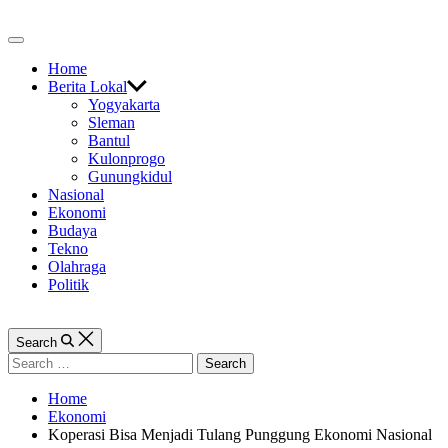
Skip
to
Off
content
Canvas
Home
Berita Lokal
Yogyakarta
Sleman
Bantul
Kulonprogo
Gunungkidul
Nasional
Ekonomi
Budaya
Tekno
Olahraga
Politik
Search
Search
for:
Home
Ekonomi
Koperasi Bisa Menjadi Tulang Punggung Ekonomi Nasional