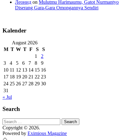
Леонид
on
Mulutmu Harimaumu, Gatot Nurmantyo
Diserang Gara-Gara Omongannya Sendiri
Kalender
August 2026
M
T
W
T
F
S
S
1
2
3
4
5
6
7
8
9
10
11
12
13
14
15
16
17
18
19
20
21
22
23
24
25
26
27
28
29
30
31
« Jul
Search
Search
for:
Copyright © 2026.
Powered by
Eximious Magazine