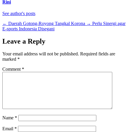
Rini
See author's posts
←
Daerah Gotong-Royong Tangkal Korona
→
Perlu Sinergi agar
E-sports Indonesia Disegani
Leave a Reply
Your email address will not be published.
Required fields are
marked
*
Comment
*
Name
*
Email
*