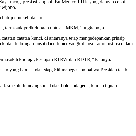
”Saya mengapresiasi langkah Bu Menteri LHK yang dengan cepat
siwijono.
 hidup dan kehutanan.
inan, termasuk perlindungan untuk UMKM,” ungkapnya.
atan-catatan kunci, di antaranya tetap mengedepankan prinsip
lam kaitan hubungan pusat daerah menyangkut unsur administrasi dalam
 termasuk teknologi, kesiapan RTRW dan RDTR,” katanya.
an yang harus sudah siap, Siti menegaskan bahwa Presiden telah
k setelah diundangkan. Tidak boleh ada jeda, karena tujuan