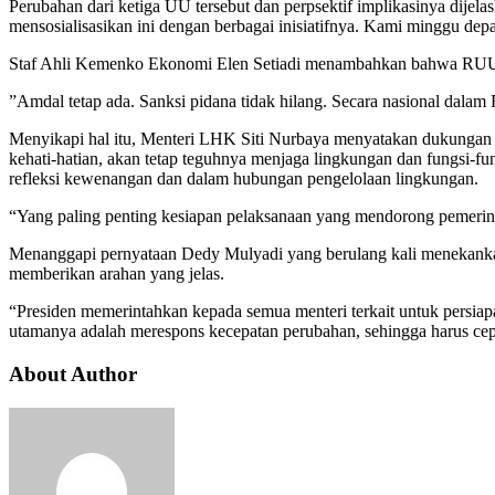
Perubahan dari ketiga UU tersebut dan perpsektif implikasinya d
mensosialisasikan ini dengan berbagai inisiatifnya. Kami minggu dep
Staf Ahli Kemenko Ekonomi Elen Setiadi menambahkan bahwa RUU C
”Amdal tetap ada. Sanksi pidana tidak hilang. Secara nasional d
Menyikapi hal itu, Menteri LHK Siti Nurbaya menyatakan dukungan 
kehati-hatian, akan tetap teguhnya menjaga lingkungan dan fungsi-fun
refleksi kewenangan dan dalam hubungan pengelolaan lingkungan.
“Yang paling penting kesiapan pelaksanaan yang mendorong pemerin
Menanggapi pernyataan Dedy Mulyadi yang berulang kali menekankan
memberikan arahan yang jelas.
“Presiden memerintahkan kepada semua menteri terkait untuk persiap
utamanya adalah merespons kecepatan perubahan, sehingga harus cepa
About Author