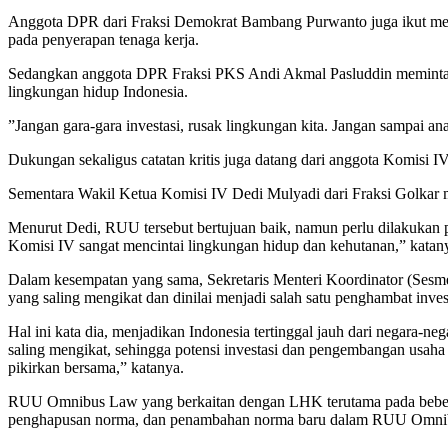
Anggota DPR dari Fraksi Demokrat Bambang Purwanto juga ikut mem
pada penyerapan tenaga kerja.
Sedangkan anggota DPR Fraksi PKS Andi Akmal Pasluddin meminta ag
lingkungan hidup Indonesia.
”Jangan gara-gara investasi, rusak lingkungan kita. Jangan sampai ana
Dukungan sekaligus catatan kritis juga datang dari anggota Komisi 
Sementara Wakil Ketua Komisi IV Dedi Mulyadi dari Fraksi Golka
Menurut Dedi, RUU tersebut bertujuan baik, namun perlu dilakukan 
Komisi IV sangat mencintai lingkungan hidup dan kehutanan,” katany
Dalam kesempatan yang sama, Sekretaris Menteri Koordinator (Ses
yang saling mengikat dan dinilai menjadi salah satu penghambat inves
Hal ini kata dia, menjadikan Indonesia tertinggal jauh dari negara-ne
saling mengikat, sehingga potensi investasi dan pengembangan usaha 
pikirkan bersama,” katanya.
RUU Omnibus Law yang berkaitan dengan LHK terutama pada beberap
penghapusan norma, dan penambahan norma baru dalam RUU Omni