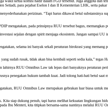
 tiga wakil ketua komisi hadir dalam FGD tersebut. Juga anggota da
n Setiadi, para pejabat Eselon I dan II Kementerian LHK, serta pak
enyederhanakan perizinan. “Tapi harus dikawal betul substansinya su
DIP mengatakan, pada prinsipnya RUU tersebut bagus, memangkas pungl
estasi sejalan dengan spirit menjaga ekosistem. Jangan sampai UU ini 
engatakan, selama ini banyak sekali peraturan birokrasi yang meman
ang sudah rusak, tidak akan bisa kembali seperti sedia kala,” tegas H
 lahirnya RUU Omnibus Law tak lepas dari banyaknya peraturan periz
usnya penegakan hukum tambah kuat. Jadi tolong hati-hati betul saat
engatakan, RUU Omnibus Law merupakan gebrakan luar biasa untuk mem
k. Kita siap dukung penuh, tapi harus melihat kekuatan lingkungan hidup
pada Ibu Menteri, kita titipkan bersama-sama nantinya melalui RUU Om