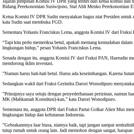
Jajaran pimpinan Komisi IV DPR yang terdiri dari ketua komisi dan
Bidang Perekonomian Susiwijono, Staf Ahli Menko Perekonomian Ele
Ketua Komisi IV DPR Sudin menyatakan bagus niat Presiden untuk m
kata Sudin saat membuka FGD.
Sementara Yohanis Franciskus Lema, anggota Komisi IV dari Fraksi P
“Tapi kita perlu memeriksa betul, apakah memang kemudahan dalam inv
lingkungan hidup,” pesan Yohanis Franciskus Lema.
Senada dengan itu, anggota Komisi IV dari Fraksi PAN, Haerudin m
mendorong iklim investasi.
”Namun harus hati-hati betul. Harus ada keseimbangan. Karena hutan y
Sedangkan wakil dari Fraksi Gerindra Darori Wonodipuro menyatakan
”Prinsipnya saya setuju dengan penyederhanaan perizinan, namun har
MK (Mahkamah Konstitusi)-kan,” kata Darori Wonodipuro.
Sementara itu, anggota DPR dari Fraksi Partai Golkar Alien Mus m
lingkungan hidup dan kehutanan Indonesia.
”Gebrakannnya luar biasa, niatnya baik, tapi jangan sampai sentralisti
tutup rumah untuk orang lain. Jadi memohon dengan sangat, harapan 