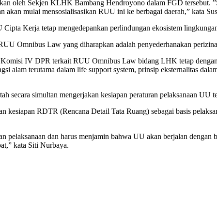
ijelaskan oleh Sekjen KLHK Bambang Hendroyono dalam FGD tersebut. 
an akan mulai mensosialisasikan RUU ini ke berbagai daerah,” kata Su
ipta Kerja tetap mengedepankan perlindungan ekosistem lingkungan
alam RUU Omnibus Law yang diharapkan adalah penyederhanakan periz
Komisi IV DPR terkait RUU Omnibus Law bidang LHK tetap dengan cat
gsi alam terutama dalam life support system, prinsip eksternalitas da
tah secara simultan mengerjakan kesiapan peraturan pelaksanaan UU
 kesiapan RDTR (Rencana Detail Tata Ruang) sebagai basis pelaksana
an pelaksanaan dan harus menjamin bahwa UU akan berjalan dengan bai
t,” kata Siti Nurbaya.