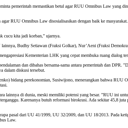
inta pemerintah memastikan betul agar RUU Omnibus Law yang dinila
ar RUU Omnibus Law disosialisasikan dengan baik ke masyarakat. Ia
k cucu kita jadi korban,” ujarnya.
IV lainnya, Budhy Setiawan (Fraksi Golkar), Nur’Aeni (Fraksi Demokra
r mengapresiasi Kementerian LHK yang cepat membuka ruang dialog t
pendalaman dan dibahas bersama-sama antara pemerintah dan DPR. ”Dari
a dalam diskusi tersebut.
menko) bidang perekonomian, Susiwijono, menerangkan bahwa RUU Omn
tasi.
gara lainnya di dunia, meski memiliki potensi yang besar. ”RUU ini unt
terganggu. Karenanya butuh reformasi birokrasi. Ada sekitar 45,8 juta
a pasal dari UU 41/1999, UU 32/2009, dan UU 18/2013. Pada ketiga 
bus Law.