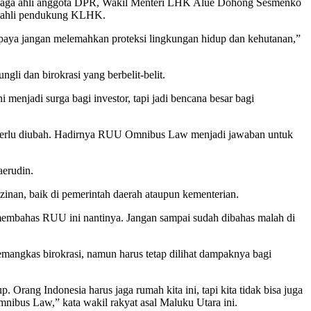
n tenaga ahli anggota DPR, Wakil Menteri LHK Alue Dohong Sesmenko
ar ahli pendukung KLHK.
paya jangan melemahkan proteksi lingkungan hidup dan kehutanan,”
i dan birokrasi yang berbelit-belit.
menjadi surga bagi investor, tapi jadi bencana besar bagi
g perlu diubah. Hadirnya RUU Omnibus Law menjadi jawaban untuk
aerudin.
inan, baik di pemerintah daerah ataupun kementerian.
 membahas RUU ini nantinya. Jangan sampai sudah dibahas malah di
angkas birokrasi, namun harus tetap dilihat dampaknya bagi
. Orang Indonesia harus jaga rumah kita ini, tapi kita tidak bisa juga
nibus Law,” kata wakil rakyat asal Maluku Utara ini.