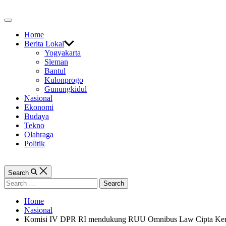
Skip
to
Off
content
Canvas
Home
Berita Lokal
Yogyakarta
Sleman
Bantul
Kulonprogo
Gunungkidul
Nasional
Ekonomi
Budaya
Tekno
Olahraga
Politik
Search
Search
for:
Home
Nasional
Komisi IV DPR RI mendukung RUU Omnibus Law Cipta Kerj