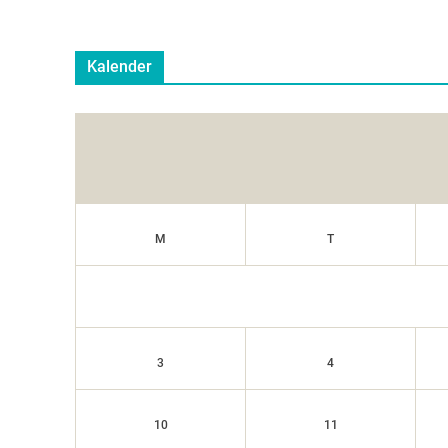
Kalender
M
T
3
4
10
11