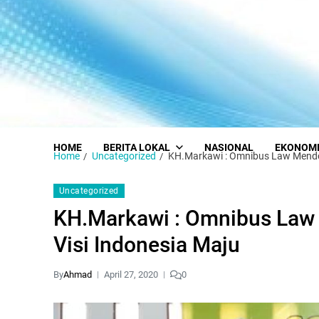
HOME
BERITA LOKAL
NASIONAL
EKONOM
Home
Uncategorized
KH.Markawi : Omnibus Law Mendor
Uncategorized
KH.Markawi : Omnibus Law
Visi Indonesia Maju
By
Ahmad
April 27, 2020
0