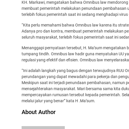
KH. Markawi, mengatakan bahwa Omnibus law mendorong Ind
membuat pemerintah melakukan penundaan pembahasan un
terlebih fokus pemerintah saat ini sedang menghadapi virus 
“Kita perlu memahami bahwa Omnibus law karena itu strate
Adanya pro dan kontra, membuat pemerintah melakukan p
seluruh masyarakat, terlebih fokus pemerintah saat ini seda
Menanggapi pernyataan tersebut, H. Ma’sum mengatakan ba
tumpang tindih. Omnibus law hadir guna menyatukan UU y
regulasi yang efektif dan efisien. Omnibus law menyelarask
“Ini adalah langkah yang bagus dengan terwujudnya RUU O
perundangan yang dapat mewadahi para pekerja dan pengusah
Meskipun saat ini terjadi penundaan pembahasan, namun 
mensejahterakan masyarakat. Mari bersama sama kita duk
mempercayakan rumusan tersebut kepada pemerintah. Selain 
melalui jalur yang benar” kata H .Ma’sum.
About Author