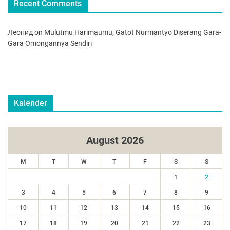
Recent Comments
Леонид
on
Mulutmu Harimaumu, Gatot Nurmantyo Diserang Gara-
Gara Omongannya Sendiri
Kalender
August 2026
M
T
W
T
F
S
S
1
2
3
4
5
6
7
8
9
10
11
12
13
14
15
16
17
18
19
20
21
22
23