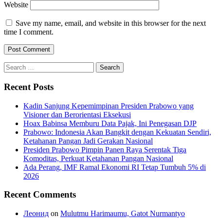
Website
Save my name, email, and website in this browser for the next
time I comment.
Search
for:
Recent Posts
Kadin Sanjung Kepemimpinan Presiden Prabowo yang
Visioner dan Berorientasi Eksekusi
Hoax Babinsa Memburu Data Pajak, Ini Penegasan DJP
Prabowo: Indonesia Akan Bangkit dengan Kekuatan Sendiri,
Ketahanan Pangan Jadi Gerakan Nasional
Presiden Prabowo Pimpin Panen Raya Serentak Tiga
Komoditas, Perkuat Ketahanan Pangan Nasional
Ada Perang, IMF Ramal Ekonomi RI Tetap Tumbuh 5% di
2026
Recent Comments
Леонид
on
Mulutmu Harimaumu, Gatot Nurmantyo