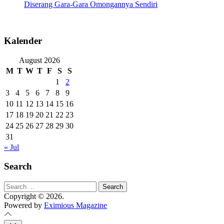
Diserang Gara-Gara Omongannya Sendiri
Kalender
August 2026
M
T
W
T
F
S
S
1
2
3
4
5
6
7
8
9
10
11
12
13
14
15
16
17
18
19
20
21
22
23
24
25
26
27
28
29
30
31
« Jul
Search
Search
for:
Copyright © 2026.
Powered by
Eximious Magazine