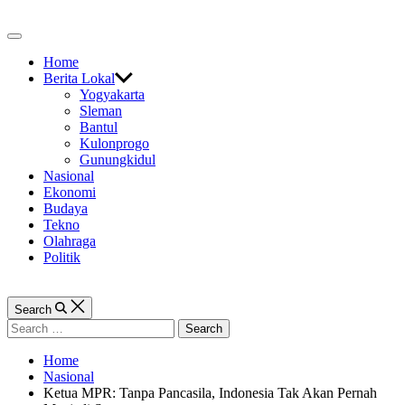
Skip
to
Off
content
Canvas
Home
Berita Lokal
Yogyakarta
Sleman
Bantul
Kulonprogo
Gunungkidul
Nasional
Ekonomi
Budaya
Tekno
Olahraga
Politik
Search
Search
for:
Home
Nasional
Ketua MPR: Tanpa Pancasila, Indonesia Tak Akan Pernah