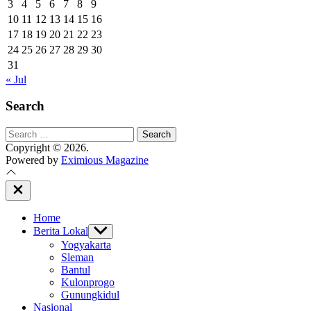
3
4
5
6
7
8
9
10
11
12
13
14
15
16
17
18
19
20
21
22
23
24
25
26
27
28
29
30
31
« Jul
Search
Search
for:
Copyright © 2026.
Powered by
Eximious Magazine
Close
Off
Canvas
Home
Berita Lokal
Show
sub
Yogyakarta
menu
Sleman
Bantul
Kulonprogo
Gunungkidul
Nasional