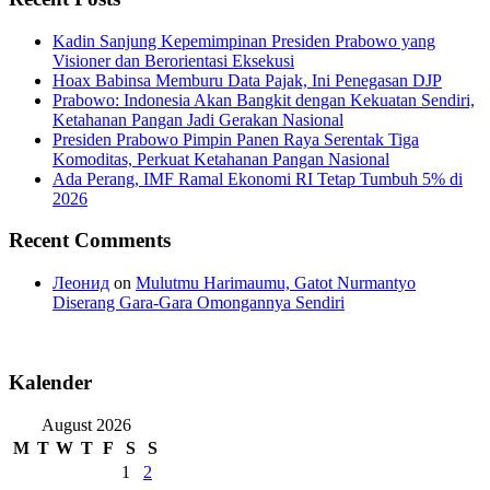
Kadin Sanjung Kepemimpinan Presiden Prabowo yang
Visioner dan Berorientasi Eksekusi
Hoax Babinsa Memburu Data Pajak, Ini Penegasan DJP
Prabowo: Indonesia Akan Bangkit dengan Kekuatan Sendiri,
Ketahanan Pangan Jadi Gerakan Nasional
Presiden Prabowo Pimpin Panen Raya Serentak Tiga
Komoditas, Perkuat Ketahanan Pangan Nasional
Ada Perang, IMF Ramal Ekonomi RI Tetap Tumbuh 5% di
2026
Recent Comments
Леонид
on
Mulutmu Harimaumu, Gatot Nurmantyo
Diserang Gara-Gara Omongannya Sendiri
Kalender
August 2026
M
T
W
T
F
S
S
1
2