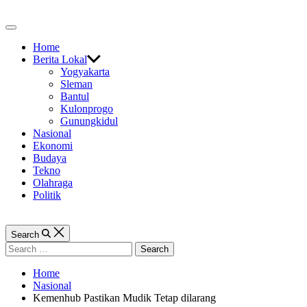
Skip
to
Off
content
Canvas
Home
Berita Lokal
Yogyakarta
Sleman
Bantul
Kulonprogo
Gunungkidul
Nasional
Ekonomi
Budaya
Tekno
Olahraga
Politik
Search
Search
for:
Home
Nasional
Kemenhub Pastikan Mudik Tetap dilarang