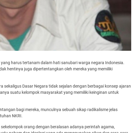
 yang harus tertanam dalam hati sanubari warga negara Indonesia.
idak hentinya juga dipertentangkan oleh mereka yang memiliki
ra sekaligus Dasar Negara tidak sejalan dengan berbagai konsep ajaran
anya suatu kelompok masyarakat yang memiliki keinginan untuk
tangan bagi mereka, munculnya sebuah sikap radikalisme jelas
utuhan NKRI.
h sekelompok orang dengan beralasan adanya perintah agama,
 suatu paham dan ideologi yang ada menggunakan sikap dan cara-cara