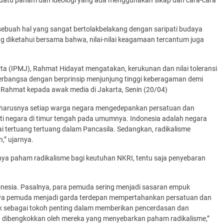
sebuah hal yang sangat bertolakbelakang dengan saripati budaya
g diketahui bersama bahwa, nilai-nilai keagamaan tercantum juga
arta (IPMJ), Rahmat Hidayat mengatakan, kerukunan dan nilai toleransi
erbangsa dengan berprinsip menjunjung tinggi keberagaman demi
ap Rahmat kepada awak media di Jakarta, Senin (20/04)
i seharusnya setiap warga negara mengedepankan persatuan dan
rti negara di timur tengah pada umumnya. Indonesia adalah negara
i tertuang tertuang dalam Pancasila. Sedangkan, radikalisme
” ujarnya.
ya paham radikalisme bagi keutuhan NKRI, tentu saja penyebaran
donesia. Pasalnya, para pemuda sering menjadi sasaran empuk
nya pemuda menjadi garda terdepan mempertahankan persatuan dan
ndak sebagai tokoh penting dalam memberikan pencerdasan dan
dibengkokkan oleh mereka yang menyebarkan paham radikalisme,”