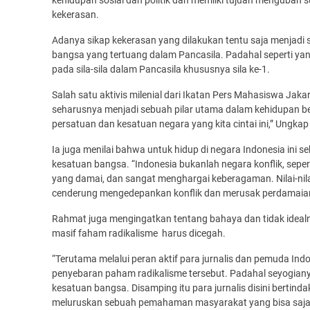
kekerasan.
Adanya sikap kekerasan yang dilakukan tentu saja menjadi 
bangsa yang tertuang dalam Pancasila. Padahal seperti yan
pada sila-sila dalam Pancasila khususnya sila ke-1.
Salah satu aktivis milenial dari Ikatan Pers Mahasiswa Jak
seharusnya menjadi sebuah pilar utama dalam kehidupan b
persatuan dan kesatuan negara yang kita cintai ini,” Ungk
Ia juga menilai bahwa untuk hidup di negara Indonesia in
kesatuan bangsa. “Indonesia bukanlah negara konflik, sepe
yang damai, dan sangat menghargai keberagaman. Nilai-nila
cenderung mengedepankan konflik dan merusak perdamaian,
Rahmat juga mengingatkan tentang bahaya dan tidak idealn
masif faham radikalisme harus dicegah.
“Terutama melalui peran aktif para jurnalis dan pemuda In
penyebaran paham radikalisme tersebut. Padahal seyogia
kesatuan bangsa. Disamping itu para jurnalis disini berti
meluruskan sebuah pemahaman masyarakat yang bisa saja 