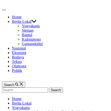
Skip
to
Off
content
Canvas
Home
Berita Lokal
Yogyakarta
Sleman
Bantul
Kulonprogo
Gunungkidul
Nasional
Ekonomi
Budaya
Tekno
Olahraga
Politik
Search
Search
for:
Home
Berita Lokal
Yogyakarta