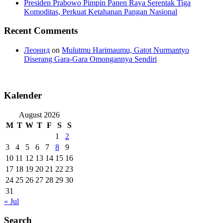
Presiden Prabowo Pimpin Panen Raya Serentak Tiga
Komoditas, Perkuat Ketahanan Pangan Nasional
Recent Comments
Леонид
on
Mulutmu Harimaumu, Gatot Nurmantyo
Diserang Gara-Gara Omongannya Sendiri
Kalender
August 2026
M
T
W
T
F
S
S
1
2
3
4
5
6
7
8
9
10
11
12
13
14
15
16
17
18
19
20
21
22
23
24
25
26
27
28
29
30
31
« Jul
Search