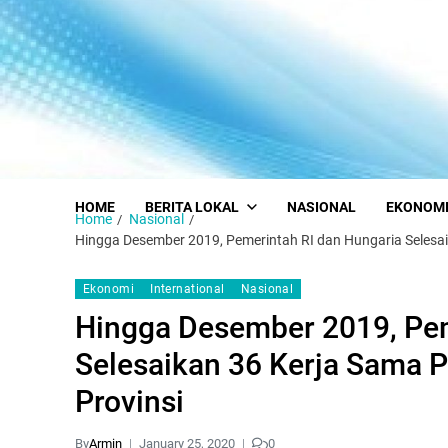
HOME
BERITA LOKAL
NASIONAL
EKONOM
Home
Nasional
Hingga Desember 2019, Pemerintah RI dan Hungaria Selesaik
Ekonomi
International
Nasional
Hingga Desember 2019, Pem
Selesaikan 36 Kerja Sama P
Provinsi
By
Armin
January 25, 2020
0