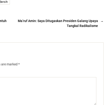
Bersih
entuh
Ma’ruf Amin: Saya Ditugaskan Presiden Galang Upaya
→
Tangkal Radikalisme
ds are marked
*