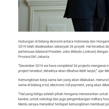
Hubungan di bidang ekonomi antara Indonesia dan Hongaria
2019 telah diselesaikan sebanyak 36 proyek. Hal tersebut d
pertemuan bilateral Presiden Joko Widodo (Jokowi) dengan 
Provinsi DKI Jakarta.
”December 2019 we have completed 36 projects mengenai ma
project tersebut, detailnya akan dibahas lebih lanjut,” ujar M
Kemungkinan kerja sama lain yang akan dilakukan, menurut 
sama di bidang e-tol, electronic toll payment, yang akan di
”Hal yang ketiga adalah pihak Hongaria menawarkan untuk
kanker, untuk onkologi dan juga pengembangan military hospit
Menlu seraya menyebut terdapat kemungkinan membuat joint