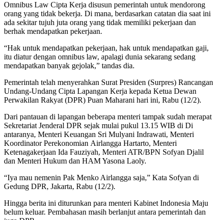
Omnibus Law Cipta Kerja disusun pemerintah untuk mendorong
orang yang tidak bekerja. Di mana, berdasarkan catatan dia saat ini
ada sekitar tujuh juta orang yang tidak memiliki pekerjaan dan
berhak mendapatkan pekerjaan.
“Hak untuk mendapatkan pekerjaan, hak untuk mendapatkan gaji,
itu diatur dengan omnibus law, apalagi dunia sekarang sedang
mendapatkan banyak gejolak,” tandas dia.
Pemerintah telah menyerahkan Surat Presiden (Surpres) Rancangan
Undang-Undang Cipta Lapangan Kerja kepada Ketua Dewan
Perwakilan Rakyat (DPR) Puan Maharani hari ini, Rabu (12/2).
Dari pantauan di lapangan beberapa menteri tampak sudah merapat
Sekretariat Jenderal DPR sejak mulai pukul 13.15 WIB di Di
antaranya, Menteri Keuangan Sri Mulyani Indrawati, Menteri
Koordinator Perekonomian Airlangga Hartarto, Menteri
Ketenagakerjaan Ida Fauziyah, Menteri ATR/BPN Sofyan Djalil
dan Menteri Hukum dan HAM Yasona Laoly.
“Iya mau nemenin Pak Menko Airlangga saja,” Kata Sofyan di
Gedung DPR, Jakarta, Rabu (12/2).
Hingga berita ini diturunkan para menteri Kabinet Indonesia Maju
belum keluar. Pembahasan masih berlanjut antara pemerintah dan