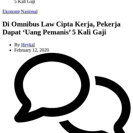
5 Kali Gaji
Categories
Ekonomi
Nasional
Di Omnibus Law Cipta Kerja, Pekerja
Dapat ‘Uang Pemanis’ 5 Kali Gaji
By
Heykal
February 12, 2020