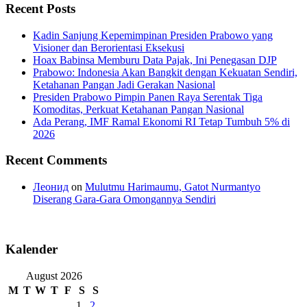
Recent Posts
Kadin Sanjung Kepemimpinan Presiden Prabowo yang
Visioner dan Berorientasi Eksekusi
Hoax Babinsa Memburu Data Pajak, Ini Penegasan DJP
Prabowo: Indonesia Akan Bangkit dengan Kekuatan Sendiri,
Ketahanan Pangan Jadi Gerakan Nasional
Presiden Prabowo Pimpin Panen Raya Serentak Tiga
Komoditas, Perkuat Ketahanan Pangan Nasional
Ada Perang, IMF Ramal Ekonomi RI Tetap Tumbuh 5% di
2026
Recent Comments
Леонид
on
Mulutmu Harimaumu, Gatot Nurmantyo
Diserang Gara-Gara Omongannya Sendiri
Kalender
August 2026
M
T
W
T
F
S
S
1
2