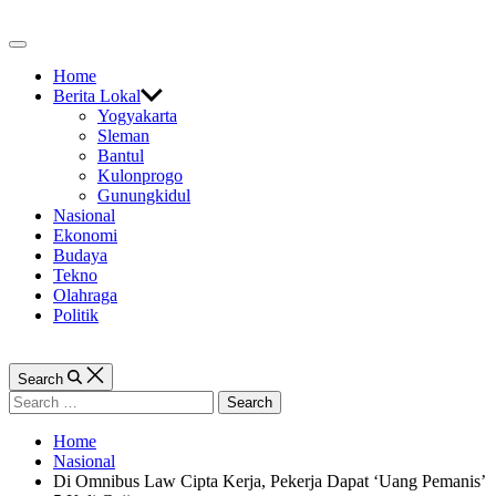
Skip
to
Off
content
Canvas
Home
Berita Lokal
Yogyakarta
Sleman
Bantul
Kulonprogo
Gunungkidul
Nasional
Ekonomi
Budaya
Tekno
Olahraga
Politik
Search
Search
for:
Home
Nasional
Di Omnibus Law Cipta Kerja, Pekerja Dapat ‘Uang Pemanis’