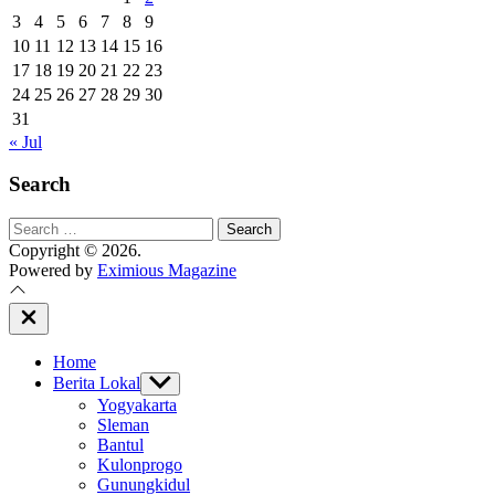
3
4
5
6
7
8
9
10
11
12
13
14
15
16
17
18
19
20
21
22
23
24
25
26
27
28
29
30
31
« Jul
Search
Search
for:
Copyright © 2026.
Powered by
Eximious Magazine
Close
Off
Canvas
Home
Berita Lokal
Show
sub
Yogyakarta
menu
Sleman
Bantul
Kulonprogo
Gunungkidul