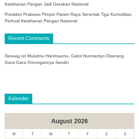
Ketahanan Pangan Jadi Gerakan Nasional
Presiden Prabowo Pimpin Panen Raya Serentak Tiga Komoditas,
Perkuat Ketahanan Pangan Nasional
Recent Comments
Леонид
on
Mulutmu Harimaumu, Gatot Nurmantyo Diserang
Gara-Gara Omongannya Sendiri
Kalender
August 2026
M
T
W
T
F
S
S