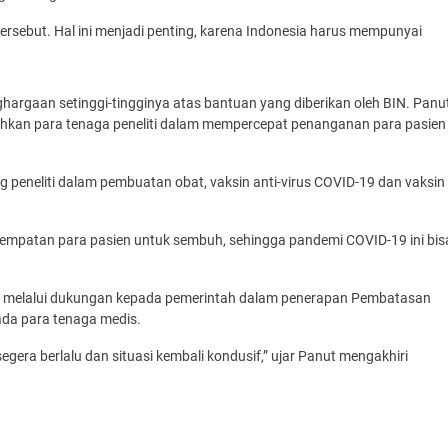
ebut. Hal ini menjadi penting, karena Indonesia harus mempunyai
hargaan setinggi-tingginya atas bantuan yang diberikan oleh BIN. Panu
hkan para tenaga peneliti dalam mempercepat penanganan para pasien
 peneliti dalam pembuatan obat, vaksin anti-virus COVID-19 dan vaksin
sempatan para pasien untuk sembuh, sehingga pandemi COVID-19 ini bis
aik melalui dukungan kepada pemerintah dalam penerapan Pembatasan
ada para tenaga medis.
ra berlalu dan situasi kembali kondusif,” ujar Panut mengakhiri