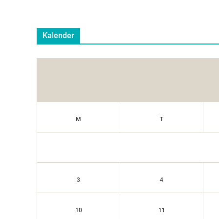
Kalender
M
T
3
4
10
11