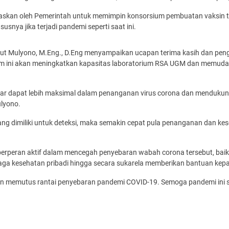
kan oleh Pemerintah untuk memimpin konsorsium pembuatan vaksin ters
ya jika terjadi pandemi seperti saat ini.
Panut Mulyono, M.Eng., D.Eng menyampaikan ucapan terima kasih dan peng
m ini akan meningkatkan kapasitas laboratorium RSA UGM dan memuda
gar dapat lebih maksimal dalam penanganan virus corona dan mendukung
ulyono.
ang dimiliki untuk deteksi, maka semakin cepat pula penanganan dan ke
 berperan aktif dalam mencegah penyebaran wabah corona tersebut, b
aga kesehatan pribadi hingga secara sukarela memberikan bantuan kep
 memutus rantai penyebaran pandemi COVID-19. Semoga pandemi ini sege