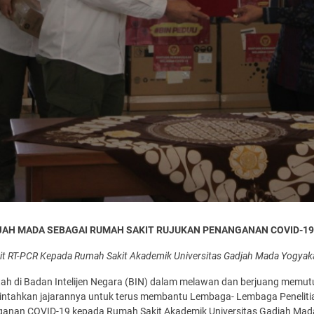
JAH MADA SEBAGAI RUMAH SAKIT RUJUKAN PENANGANAN COVID-19
t RT-PCR Kepada Rumah Sakit Akademik Universitas Gadjah Mada Yogyak
 di Badan Intelijen Negara (BIN) dalam melawan dan berjuang memutus
erintahkan jajarannya untuk terus membantu Lembaga- Lembaga Penelit
anan COVID-19 kepada Rumah Sakit Akademik Universitas Gadjah Mada,