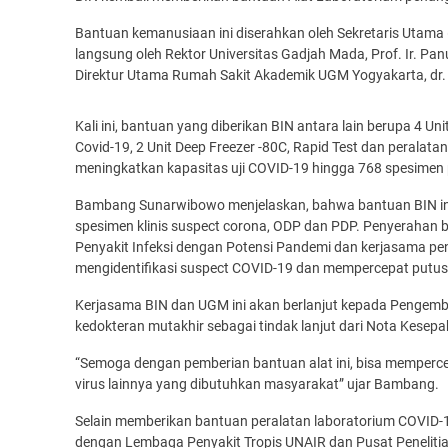
Bantuan kemanusiaan ini diserahkan oleh Sekretaris Utama
langsung oleh Rektor Universitas Gadjah Mada, Prof. Ir. Pa
Direktur Utama Rumah Sakit Akademik UGM Yogyakarta, dr. A
Kali ini, bantuan yang diberikan BIN antara lain berupa 4 Uni
Covid-19, 2 Unit Deep Freezer -80C, Rapid Test dan perala
meningkatkan kapasitas uji COVID-19 hingga 768 spesimen p
Bambang Sunarwibowo menjelaskan, bahwa bantuan BIN in
spesimen klinis suspect corona, ODP dan PDP. Penyerahan 
Penyakit Infeksi dengan Potensi Pandemi dan kerjasama pe
mengidentifikasi suspect COVID-19 dan mempercepat putusn
Kerjasama BIN dan UGM ini akan berlanjut kepada Pengemba
kedokteran mutakhir sebagai tindak lanjut dari Nota Kesepa
“Semoga dengan pemberian bantuan alat ini, bisa memperce
virus lainnya yang dibutuhkan masyarakat” ujar Bambang.
Selain memberikan bantuan peralatan laboratorium COVID-
dengan Lembaga Penyakit Tropis UNAIR dan Pusat Peneliti