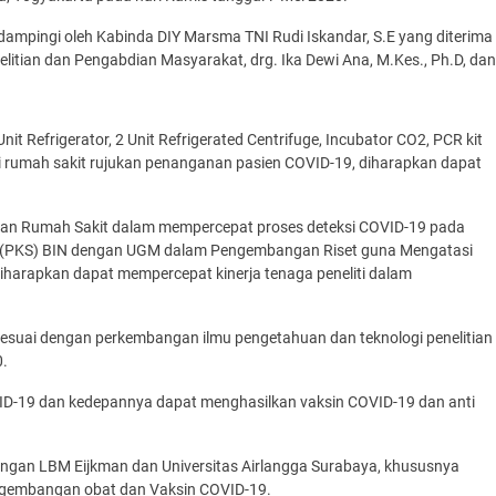
ampingi oleh Kabinda DIY Marsma TNI Rudi Iskandar, S.E yang diterima
elitian dan Pengabdian Masyarakat, drg. Ika Dewi Ana, M.Kes., Ph.D, dan
nit Refrigerator, 2 Unit Refrigerated Centrifuge, Incubator CO2, PCR kit
gai rumah sakit rujukan penanganan pasien COVID-19, diharapkan dapat
an Rumah Sakit dalam mempercepat proses deteksi COVID-19 pada
Sama (PKS) BIN dengan UGM dalam Pengembangan Riset guna Mengatasi
iharapkan dapat mempercepat kinerja tenaga peneliti dalam
sesuai dengan perkembangan ilmu pengetahuan dan teknologi penelitian
0.
VID-19 dan kedepannya dapat menghasilkan vaksin COVID-19 dan anti
ngan LBM Eijkman dan Universitas Airlangga Surabaya, khususnya
engembangan obat dan Vaksin COVID-19.