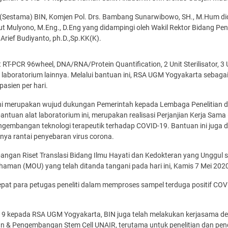
 (Sestama) BIN, Komjen Pol. Drs. Bambang Sunarwibowo, SH., M.Hum did
nut Mulyono, M.Eng., D.Eng yang didampingi oleh Wakil Rektor Bidang Pen
rief Budiyanto, ph.D.,Sp.KK(K).
t RT-PCR 96wheel, DNA/RNA/Protein Quantification, 2 Unit Sterilisator, 3 U
tan laboratorium lainnya. Melalui bantuan ini, RSA UGM Yogyakarta seba
asien per hari.
i merupakan wujud dukungan Pemerintah kepada Lembaga Penelitian d
bantuan alat laboratorium ini, merupakan realisasi Perjanjian Kerja 
ngembangan teknologi terapeutik terhadap COVID-19. Bantuan ini juga d
ya rantai penyebaran virus corona.
ngan Riset Translasi Bidang Ilmu Hayati dan Kedokteran yang Unggul 
haman (MOU) yang telah ditanda tangani pada hari ini, Kamis 7 Mei 202
pat para petugas peneliti dalam memproses sampel terduga positif CO
19 kepada RSA UGM Yogyakarta, BIN juga telah melakukan kerjasama de
an & Pengembangan Stem Cell UNAIR, terutama untuk penelitian dan p