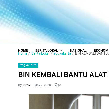
HOME
BERITA LOKAL
NASIONAL
EKONOM
Home
Berita Lokal
Yogyakarta
BIN KEMBALI BANTU
Yogyakarta
BIN KEMBALI BANTU ALAT
By
Benny
May 7, 2020
0