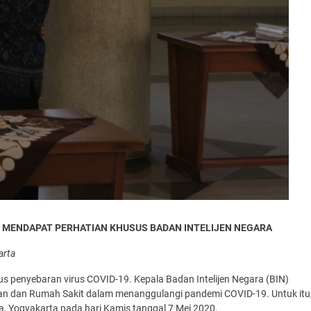
 MENDAPAT PERHATIAN KHUSUS BADAN INTELIJEN NEGARA
arta
 penyebaran virus COVID-19. Kepala Badan Intelijen Negara (BIN)
ian dan Rumah Sakit dalam menanggulangi pandemi COVID-19. Untuk itu
 Yogyakarta pada hari Kamis tanggal 7 Mei 2020.