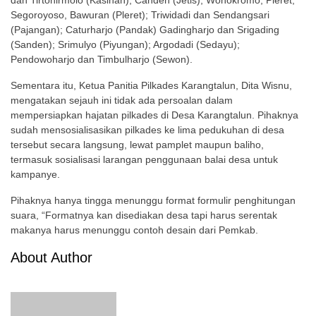
dan Tirtonirmolo (Kasihan); Canden (Jetis); Wonokromo, Pleret,
Segoroyoso, Bawuran (Pleret); Triwidadi dan Sendangsari
(Pajangan); Caturharjo (Pandak) Gadingharjo dan Srigading
(Sanden); Srimulyo (Piyungan); Argodadi (Sedayu);
Pendowoharjo dan Timbulharjo (Sewon).
Sementara itu, Ketua Panitia Pilkades Karangtalun, Dita Wisnu,
mengatakan sejauh ini tidak ada persoalan dalam
mempersiapkan hajatan pilkades di Desa Karangtalun. Pihaknya
sudah mensosialisasikan pilkades ke lima pedukuhan di desa
tersebut secara langsung, lewat pamplet maupun baliho,
termasuk sosialisasi larangan penggunaan balai desa untuk
kampanye.
Pihaknya hanya tingga menunggu format formulir penghitungan
suara, “Formatnya kan disediakan desa tapi harus serentak
makanya harus menunggu contoh desain dari Pemkab.
About Author