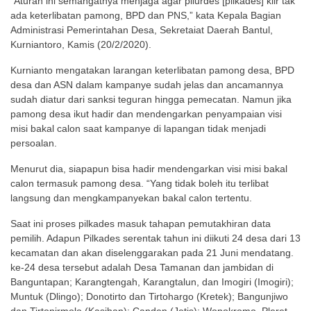
“Aturan ini semangatnya menjaga agar pilurdes [pilkades] klir tak
ada keterlibatan pamong, BPD dan PNS,” kata Kepala Bagian
Administrasi Pemerintahan Desa, Sekretaiat Daerah Bantul,
Kurniantoro, Kamis (20/2/2020).
Kurnianto mengatakan larangan keterlibatan pamong desa, BPD
desa dan ASN dalam kampanye sudah jelas dan ancamannya
sudah diatur dari sanksi teguran hingga pemecatan. Namun jika
pamong desa ikut hadir dan mendengarkan penyampaian visi
misi bakal calon saat kampanye di lapangan tidak menjadi
persoalan.
Menurut dia, siapapun bisa hadir mendengarkan visi misi bakal
calon termasuk pamong desa. “Yang tidak boleh itu terlibat
langsung dan mengkampanyekan bakal calon tertentu.
Saat ini proses pilkades masuk tahapan pemutakhiran data
pemilih. Adapun Pilkades serentak tahun ini diikuti 24 desa dari 13
kecamatan dan akan diselenggarakan pada 21 Juni mendatang.
ke-24 desa tersebut adalah Desa Tamanan dan jambidan di
Banguntapan; Karangtengah, Karangtalun, dan Imogiri (Imogiri);
Muntuk (Dlingo); Donotirto dan Tirtohargo (Kretek); Bangunjiwo