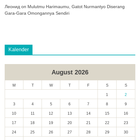
Леонид
on
Mulutmu Harimaumu, Gatot Nurmantyo Diserang
Gara-Gara Omongannya Sendiri
Kalender
August 2026
M
T
W
T
F
S
S
1
2
3
4
5
6
7
8
9
10
11
12
13
14
15
16
17
18
19
20
21
22
23
24
25
26
27
28
29
30