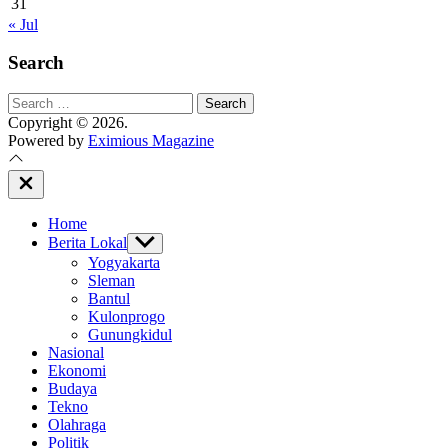
31
« Jul
Search
Search
for:
Copyright © 2026.
Powered by
Eximious Magazine
Close
Off
Canvas
Home
Berita Lokal
Show
sub
Yogyakarta
menu
Sleman
Bantul
Kulonprogo
Gunungkidul
Nasional
Ekonomi
Budaya
Tekno
Olahraga
Politik