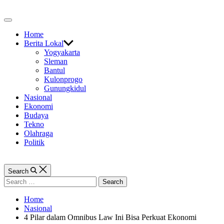
Skip
to
Off
content
Canvas
Home
Berita Lokal
Yogyakarta
Sleman
Bantul
Kulonprogo
Gunungkidul
Nasional
Ekonomi
Budaya
Tekno
Olahraga
Politik
Search
Search
for:
Home
Nasional
4 Pilar dalam Omnibus Law Ini Bisa Perkuat Ekonomi