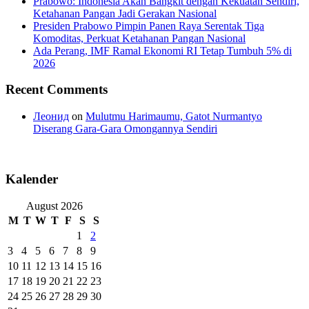
Prabowo: Indonesia Akan Bangkit dengan Kekuatan Sendiri,
Ketahanan Pangan Jadi Gerakan Nasional
Presiden Prabowo Pimpin Panen Raya Serentak Tiga
Komoditas, Perkuat Ketahanan Pangan Nasional
Ada Perang, IMF Ramal Ekonomi RI Tetap Tumbuh 5% di
2026
Recent Comments
Леонид
on
Mulutmu Harimaumu, Gatot Nurmantyo
Diserang Gara-Gara Omongannya Sendiri
Kalender
August 2026
M
T
W
T
F
S
S
1
2
3
4
5
6
7
8
9
10
11
12
13
14
15
16
17
18
19
20
21
22
23
24
25
26
27
28
29
30