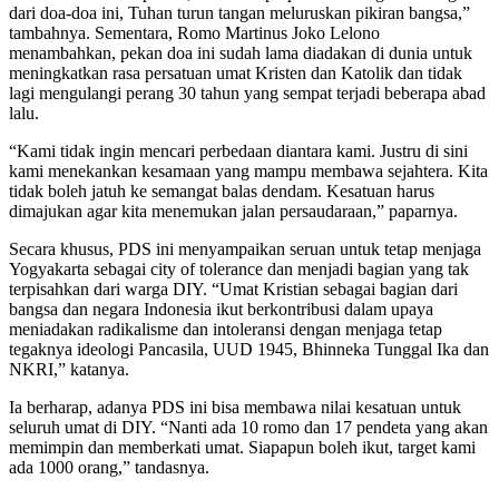
dari doa-doa ini, Tuhan turun tangan meluruskan pikiran bangsa,”
tambahnya. Sementara, Romo Martinus Joko Lelono
menambahkan, pekan doa ini sudah lama diadakan di dunia untuk
meningkatkan rasa persatuan umat Kristen dan Katolik dan tidak
lagi mengulangi perang 30 tahun yang sempat terjadi beberapa abad
lalu.
“Kami tidak ingin mencari perbedaan diantara kami. Justru di sini
kami menekankan kesamaan yang mampu membawa sejahtera. Kita
tidak boleh jatuh ke semangat balas dendam. Kesatuan harus
dimajukan agar kita menemukan jalan persaudaraan,” paparnya.
Secara khusus, PDS ini menyampaikan seruan untuk tetap menjaga
Yogyakarta sebagai city of tolerance dan menjadi bagian yang tak
terpisahkan dari warga DIY. “Umat Kristian sebagai bagian dari
bangsa dan negara Indonesia ikut berkontribusi dalam upaya
meniadakan radikalisme dan intoleransi dengan menjaga tetap
tegaknya ideologi Pancasila, UUD 1945, Bhinneka Tunggal Ika dan
NKRI,” katanya.
Ia berharap, adanya PDS ini bisa membawa nilai kesatuan untuk
seluruh umat di DIY. “Nanti ada 10 romo dan 17 pendeta yang akan
memimpin dan memberkati umat. Siapapun boleh ikut, target kami
ada 1000 orang,” tandasnya.