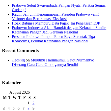
Prabowo Sebut Swasembada Pangan Nyata: Periksa Semua
Gudang!
Kadin Sanjung Kepemimpinan Presiden Prabowo yang
Visioner dan Berorientasi Eksekusi
Hoax Babinsa Memburu Data Pajak, Ini Penegasan DJP
Prabowo: Indonesia Akan Bangkit dengan Kekuatan Sendiri,
Ketahanan Pangan Jadi Gerakan Nasional
Presiden Prabowo Pimpin Panen Raya Serentak Tiga
Komoditas, Perkuat Ketahanan Pangan Nasional
Recent Comments
Леонид
on
Mulutmu Harimaumu, Gatot Nurmantyo
Diserang Gara-Gara Omongannya Sendiri
Kalender
August 2026
M
T
W
T
F
S
S
1
2
3
4
5
6
7
8
9