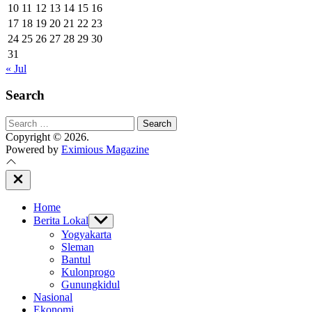
10
11
12
13
14
15
16
17
18
19
20
21
22
23
24
25
26
27
28
29
30
31
« Jul
Search
Search
for:
Copyright © 2026.
Powered by
Eximious Magazine
Close
Off
Canvas
Home
Berita Lokal
Show
sub
Yogyakarta
menu
Sleman
Bantul
Kulonprogo
Gunungkidul
Nasional
Ekonomi