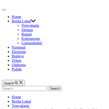
Skip
to
Off
content
Canvas
Home
Berita Lokal
Yogyakarta
Sleman
Bantul
Kulonprogo
Gunungkidul
Nasional
Ekonomi
Budaya
Tekno
Olahraga
Politik
Search
Search
for:
Home
Berita Lokal
Yogyakarta