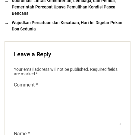
←
Koordinasi Lintas Kementerian, Lembaga, dan Pemda,
Pemerintah Percepat Upaya Pemulihan Kondisi Pasca
Bencana
→
Wujudkan Persatuan dan Kesatuan, Hari Ini Digelar Pekan
Doa Sedunia
Leave a Reply
Your email address will not be published.
Required fields
are marked
*
Comment
*
Name
*