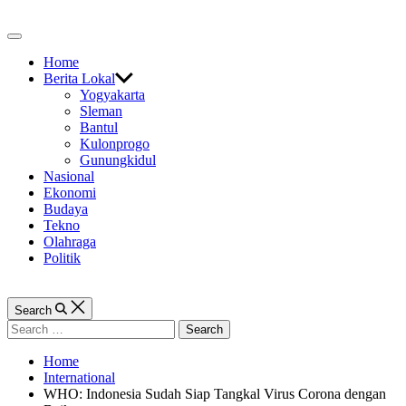
Skip
to
Off
content
Canvas
Home
Berita Lokal
Yogyakarta
Sleman
Bantul
Kulonprogo
Gunungkidul
Nasional
Ekonomi
Budaya
Tekno
Olahraga
Politik
Search
Search
for:
Home
International
WHO: Indonesia Sudah Siap Tangkal Virus Corona dengan