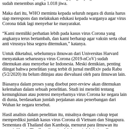
sudah menembus angka 1.018 jiwa.
Maka dari itu, WHO meminta kepada seluruh negara di dunia harus
siap merespons dan melakukan edukasi kepada warganya agar virus
Corona tidak lagi menyebar ke masyarakat.
“Kami memiliki perhatian lebih pada kasus virus Corona yang
angkanya terus bertambah, dan kami berharap agar vaksin serta obat
anti virusnya bisa segera ditemukan,” katanya.
Untuk diketahui, sebelumnya ilmuwan dari Universitas Harvard
menyatakan seharusnya virus Corona (2019-nCoV) sudah
ditemukan atau menyebar ke Indonesia. Meski demikian, penting
diingat bahwa penelitian yang terbit di jurnal medRxiv pada Rabu
(5/2/2020) itu belum ditinjau atau dievaluasi oleh para ilmuwan lain.
Biasanya dalam proses yang disebut peer-review akan ditemukan
kelemahan dalam sebuah penelitian. Studi ini meneliti tentang
kemungkinan atau potensi menyebarnya virus Corona ke negara lain
di dunia, berdasarkan jumlah perjalanan atau penerbangan dari
Wuhan ke negara tersebut.
Hasil analisis dalam penelitian itu, misalnya dengan cukup tepat
memprediksi jumlah kasus virus Corona di Vietnam dan Singapura.
Sementara di Thailand dan Kamboja, menurut para ilmuwan itu