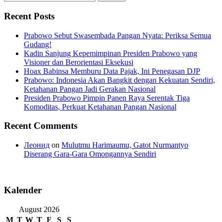
for:
Recent Posts
Prabowo Sebut Swasembada Pangan Nyata: Periksa Semua
Gudang!
Kadin Sanjung Kepemimpinan Presiden Prabowo yang
Visioner dan Berorientasi Eksekusi
Hoax Babinsa Memburu Data Pajak, Ini Penegasan DJP
Prabowo: Indonesia Akan Bangkit dengan Kekuatan Sendiri,
Ketahanan Pangan Jadi Gerakan Nasional
Presiden Prabowo Pimpin Panen Raya Serentak Tiga
Komoditas, Perkuat Ketahanan Pangan Nasional
Recent Comments
Леонид
on
Mulutmu Harimaumu, Gatot Nurmantyo
Diserang Gara-Gara Omongannya Sendiri
Kalender
August 2026
M
T
W
T
F
S
S