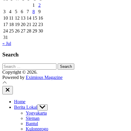
1
2
3
4
5
6
7
8
9
10
11
12
13
14
15
16
17
18
19
20
21
22
23
24
25
26
27
28
29
30
31
« Jul
Search
Search
for:
Copyright © 2026.
Powered by
Eximious Magazine
Close
Off
Canvas
Home
Berita Lokal
Show
sub
Yogyakarta
menu
Sleman
Bantul
Kulonprogo