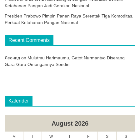
Ketahanan Pangan Jadi Gerakan Nasional
Presiden Prabowo Pimpin Panen Raya Serentak Tiga Komoditas,
Perkuat Ketahanan Pangan Nasional
Recent Comments
Леонид
on
Mulutmu Harimaumu, Gatot Nurmantyo Diserang
Gara-Gara Omongannya Sendiri
Kalender
August 2026
M
T
W
T
F
S
S