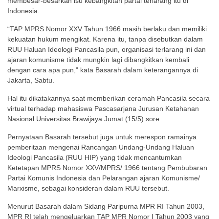
membesar-besarkan isu kebangkitan partai terlarang itu di
Indonesia.
“TAP MPRS Nomor XXV Tahun 1966 masih berlaku dan memiliki
kekuatan hukum mengikat. Karena itu, tanpa disebutkan dalam
RUU Haluan Ideologi Pancasila pun, organisasi terlarang ini dan
ajaran komunisme tidak mungkin lagi dibangkitkan kembali
dengan cara apa pun,” kata Basarah dalam keterangannya di
Jakarta, Sabtu.
Hal itu dikatakannya saat memberikan ceramah Pancasila secara
virtual terhadap mahasiswa Pascasarjana Jurusan Ketahanan
Nasional Universitas Brawijaya Jumat (15/5) sore.
Pernyataan Basarah tersebut juga untuk merespon ramainya
pemberitaan mengenai Rancangan Undang-Undang Haluan
Ideologi Pancasila (RUU HIP) yang tidak mencantumkan
Ketetapan MPRS Nomor XXV/MPRS/ 1966 tentang Pembubaran
Partai Komunis Indonesia dan Pelarangan ajaran Komunisme/
Marxisme, sebagai konsideran dalam RUU tersebut.
Menurut Basarah dalam Sidang Paripurna MPR RI Tahun 2003,
MPR RI telah mengeluarkan TAP MPR Nomor I Tahun 2003 yang