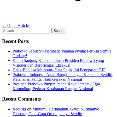
Posts
←
Older Articles
Search
navigation
for:
Recent Posts
Prabowo Sebut Swasembada Pangan Nyata: Periksa Semua
Gudang!
Kadin Sanjung Kepemimpinan Presiden Prabowo yang
Visioner dan Berorientasi Eksekusi
Hoax Babinsa Memburu Data Pajak, Ini Penegasan DJP
Prabowo: Indonesia Akan Bangkit dengan Kekuatan Sendiri,
Ketahanan Pangan Jadi Gerakan Nasional
Presiden Prabowo Pimpin Panen Raya Serentak Tiga
Komoditas, Perkuat Ketahanan Pangan Nasional
Recent Comments
Леонид
on
Mulutmu Harimaumu, Gatot Nurmantyo
Diserang Gara-Gara Omongannya Sendiri