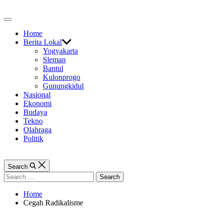
Skip
to
Off
content
Canvas
Home
Berita Lokal
Yogyakarta
Sleman
Bantul
Kulonprogo
Gunungkidul
Nasional
Ekonomi
Budaya
Tekno
Olahraga
Politik
Search
Search
for:
Home
Cegah Radikalisme