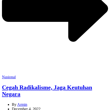
Categories
Nasional
Cegah Radikalisme, Jaga Keutuhan
Negara
By
Armin
December 4, 2022