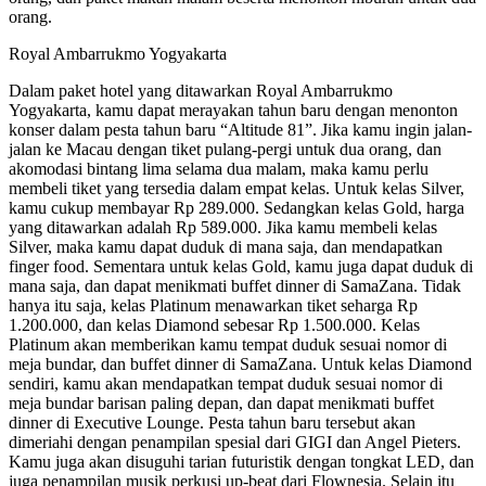
orang.
Royal Ambarrukmo Yogyakarta
Dalam paket hotel yang ditawarkan Royal Ambarrukmo
Yogyakarta, kamu dapat merayakan tahun baru dengan menonton
konser dalam pesta tahun baru “Altitude 81”. Jika kamu ingin jalan-
jalan ke Macau dengan tiket pulang-pergi untuk dua orang, dan
akomodasi bintang lima selama dua malam, maka kamu perlu
membeli tiket yang tersedia dalam empat kelas. Untuk kelas Silver,
kamu cukup membayar Rp 289.000. Sedangkan kelas Gold, harga
yang ditawarkan adalah Rp 589.000. Jika kamu membeli kelas
Silver, maka kamu dapat duduk di mana saja, dan mendapatkan
finger food. Sementara untuk kelas Gold, kamu juga dapat duduk di
mana saja, dan dapat menikmati buffet dinner di SamaZana. Tidak
hanya itu saja, kelas Platinum menawarkan tiket seharga Rp
1.200.000, dan kelas Diamond sebesar Rp 1.500.000. Kelas
Platinum akan memberikan kamu tempat duduk sesuai nomor di
meja bundar, dan buffet dinner di SamaZana. Untuk kelas Diamond
sendiri, kamu akan mendapatkan tempat duduk sesuai nomor di
meja bundar barisan paling depan, dan dapat menikmati buffet
dinner di Executive Lounge. Pesta tahun baru tersebut akan
dimeriahi dengan penampilan spesial dari GIGI dan Angel Pieters.
Kamu juga akan disuguhi tarian futuristik dengan tongkat LED, dan
juga penampilan musik perkusi up-beat dari Flownesia. Selain itu