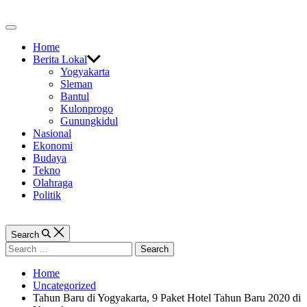
Skip
to
Off
content
Canvas
Home
Berita Lokal
Yogyakarta
Sleman
Bantul
Kulonprogo
Gunungkidul
Nasional
Ekonomi
Budaya
Tekno
Olahraga
Politik
Search
Search
for:
Home
Uncategorized
Tahun Baru di Yogyakarta, 9 Paket Hotel Tahun Baru 2020 di