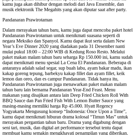
kamu juga akan dihibur dengan melodi dari Java Ensemble, dan
musik elektronik The Megahits yang akan diputar saat after party.
Pandanaran Prawirotaman
Dalam merayakan tahun baru, kamu juga dapat mencoba paket hotel
Pandanaran Prawirotaman untuk menikmati suasana seperti di
negara Meksiko dan Spanyol. Kamu dapat ikut serta dalam New
Year’s Eve Dinner 2020 yang diadakan pada 31 Desember nanti
mulai pukul 18:00 – 22:00 WIB di Kedung Roso Resto. Melalui
paket makan malam tahun baru seharga Rp 150.000 ini, kamu sudah
dapat menikmati menu spesial La Cena El Pandanaran. Beberapa di
antaranya adalah salad segar, sup buah labu, ayam bakar madu, ikan
kakap goreng tepung, barbekyu kakap fillet dan ayam fillet, keik
lemon dan oreo, dan es campur Pandanaran. Tidak hanya itu,
Pandanaran Prawirotaman juga menawarkan paket makan malam
tahun baru lain bernama Pandanaran Year-End Feast. Menu
makanan yang disajikan antara lain Deep Fried Chicken Roll With
BBQ Sauce dan Pan Fried Fish With Lemon Butter Sauce yang
masing-masing memiliki harga Rp 45.000. Hyatt Regency
Yogyakarta Mengusung konsep “Indonesia: Once Upon a Time”,
kamu dapat menikmati hiburan drama kolosal “Timun Mas” untuk
merayakan pergantian tahun baru. Drama yang digabung dengan
seni tari, musik, dan digital art performance tersebut tentu dapat
membuat kamu semakin mengkhayati penampilan yang diberikan.