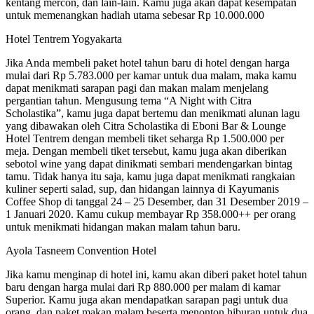
kentang mercon, dan lain-lain. Kamu juga akan dapat kesempatan
untuk memenangkan hadiah utama sebesar Rp 10.000.000
Hotel Tentrem Yogyakarta
Jika Anda membeli paket hotel tahun baru di hotel dengan harga
mulai dari Rp 5.783.000 per kamar untuk dua malam, maka kamu
dapat menikmati sarapan pagi dan makan malam menjelang
pergantian tahun. Mengusung tema “A Night with Citra
Scholastika”, kamu juga dapat bertemu dan menikmati alunan lagu
yang dibawakan oleh Citra Scholastika di Eboni Bar & Lounge
Hotel Tentrem dengan membeli tiket seharga Rp 1.500.000 per
meja. Dengan membeli tiket tersebut, kamu juga akan diberikan
sebotol wine yang dapat dinikmati sembari mendengarkan bintag
tamu. Tidak hanya itu saja, kamu juga dapat menikmati rangkaian
kuliner seperti salad, sup, dan hidangan lainnya di Kayumanis
Coffee Shop di tanggal 24 – 25 Desember, dan 31 Desember 2019 –
1 Januari 2020. Kamu cukup membayar Rp 358.000++ per orang
untuk menikmati hidangan makan malam tahun baru.
Ayola Tasneem Convention Hotel
Jika kamu menginap di hotel ini, kamu akan diberi paket hotel tahun
baru dengan harga mulai dari Rp 880.000 per malam di kamar
Superior. Kamu juga akan mendapatkan sarapan pagi untuk dua
orang, dan paket makan malam beserta menonton hiburan untuk dua