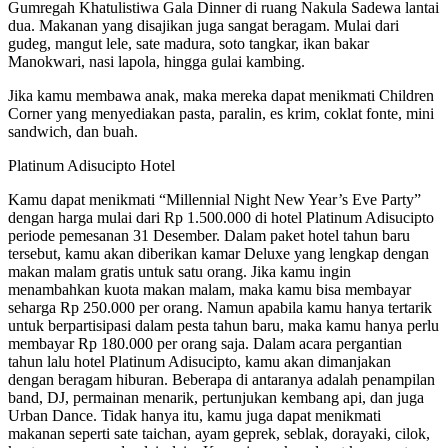
Gumregah Khatulistiwa Gala Dinner di ruang Nakula Sadewa lantai
dua. Makanan yang disajikan juga sangat beragam. Mulai dari
gudeg, mangut lele, sate madura, soto tangkar, ikan bakar
Manokwari, nasi lapola, hingga gulai kambing.
Jika kamu membawa anak, maka mereka dapat menikmati Children
Corner yang menyediakan pasta, paralin, es krim, coklat fonte, mini
sandwich, dan buah.
Platinum Adisucipto Hotel
Kamu dapat menikmati “Millennial Night New Year’s Eve Party”
dengan harga mulai dari Rp 1.500.000 di hotel Platinum Adisucipto
periode pemesanan 31 Desember. Dalam paket hotel tahun baru
tersebut, kamu akan diberikan kamar Deluxe yang lengkap dengan
makan malam gratis untuk satu orang. Jika kamu ingin
menambahkan kuota makan malam, maka kamu bisa membayar
seharga Rp 250.000 per orang. Namun apabila kamu hanya tertarik
untuk berpartisipasi dalam pesta tahun baru, maka kamu hanya perlu
membayar Rp 180.000 per orang saja. Dalam acara pergantian
tahun lalu hotel Platinum Adisucipto, kamu akan dimanjakan
dengan beragam hiburan. Beberapa di antaranya adalah penampilan
band, DJ, permainan menarik, pertunjukan kembang api, dan juga
Urban Dance. Tidak hanya itu, kamu juga dapat menikmati
makanan seperti sate taichan, ayam geprek, seblak, dorayaki, cilok,