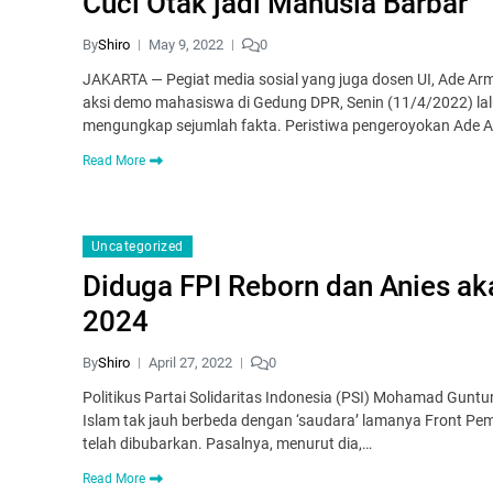
Cuci Otak jadi Manusia Barbar
By
Shiro
May 9, 2022
0
JAKARTA — Pegiat media sosial yang juga dosen UI, Ade Ar
aksi demo mahasiswa di Gedung DPR, Senin (11/4/2022) lalu
mengungkap sejumlah fakta. Peristiwa pengeroyokan Ade 
Read More
Uncategorized
Diduga FPI Reborn dan Anies a
2024
By
Shiro
April 27, 2022
0
Politikus Partai Solidaritas Indonesia (PSI) Mohamad Gunt
Islam tak jauh berbeda dengan ‘saudara’ lamanya Front Pemb
telah dibubarkan. Pasalnya, menurut dia,…
Read More