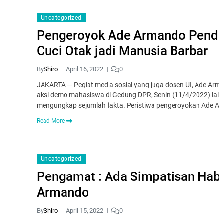
Uncategorized
Pengeroyok Ade Armando Penduk
Cuci Otak jadi Manusia Barbar
By
Shiro
April 16, 2022
0
JAKARTA — Pegiat media sosial yang juga dosen UI, Ade Ar
aksi demo mahasiswa di Gedung DPR, Senin (11/4/2022) lalu
mengungkap sejumlah fakta. Peristiwa pengeroyokan Ade 
Read More
Uncategorized
Pengamat : Ada Simpatisan Hab
Armando
By
Shiro
April 15, 2022
0