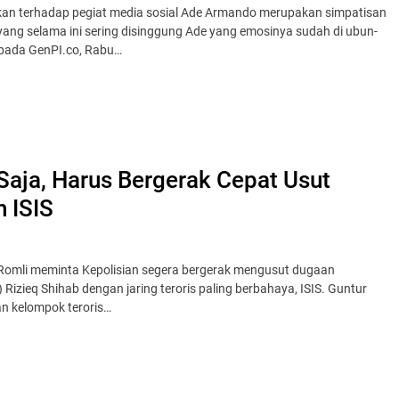
an terhadap pegiat media sosial Ade Armando merupakan simpatisan
yang selama ini sering disinggung Ade yang emosinya sudah di ubun-
kepada GenPI.co, Rabu…
Saja, Harus Bergerak Cepat Usut
 ISIS
ur Romli meminta Kepolisian segera bergerak mengusut dugaan
izieq Shihab dengan jaring teroris paling berbahaya, ISIS. Guntur
an kelompok teroris…