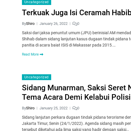
Uncategorized
Terkuak Juga Isi Ceramah Habib 
By
Shiro
January 26, 2022
0
Saksi dari jaksa penuntut umum (JPU) berinisial AM mend
Shihab dalam sidang lanjutan kasus dugaan tindak pidana
panitia di acara baiat ISIS di Makassar pada 2015.…
Read More
Uncategorized
Sidang Munarman, Saksi Seret 
Tema Acara Demi Kelabui Polisi
By
Shiro
January 25, 2022
0
Sidang lanjutan perkara dugaan tindak pidana terorisme d
Jakarta Timur, Senin (24/1/2022). Agenda sidang masih pe
tersebut diketahui ada lima saksi yang hadir dengan saksi…