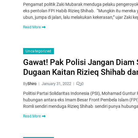
Pengamat politik Zaki Mubarak menduga pelaku pengeroyok
eks pentolan FPI Habib Rizieq Shihab. “Mungkin itu mereka 
ubun, jumpa di jalan, lalu melakukan kekerasan,” ujar Zaki 
Read More
Uncategorized
Gawat! Pak Polisi Jangan Diam 
Dugaan Kaitan Rizieq Shihab dan
By
Shiro
January 31, 2022
0
Politisi Partai Solidaritas Indonesia (PSI), Mohamad Gunt
hubungan antara eks Imam Besar Front Pembela Islam (FPI) R
Romli sendiri menduga Rizieq Shihab sendiri punya hubung
Read More