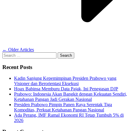
Posts
←
Older Articles
Search
navigation
for:
Recent Posts
Kadin Sanjung Kepemimpinan Presiden Prabowo yang
Visioner dan Berorientasi Eksekusi
Hoax Babinsa Memburu Data Pajak, Ini Penegasan DJP
Prabowo: Indonesia Akan Bangkit dengan Kekuatan Sendiri,
Ketahanan Pangan Jadi Gerakan Nasional
Presiden Prabowo Pimpin Panen Raya Serentak Tiga
Komoditas, Perkuat Ketahanan Pangan Nasional
Ada Perang, IMF Ramal Ekonomi RI Tetap Tumbuh 5% di
2026