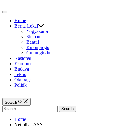
Skip
to
Off
content
Canvas
Home
Berita Lokal
Yogyakarta
Sleman
Bantul
Kulonprogo
Gunungkidul
Nasional
Ekonomi
Budaya
Tekno
Olahraga
Politik
Search
Search
for:
Home
Netralitas ASN