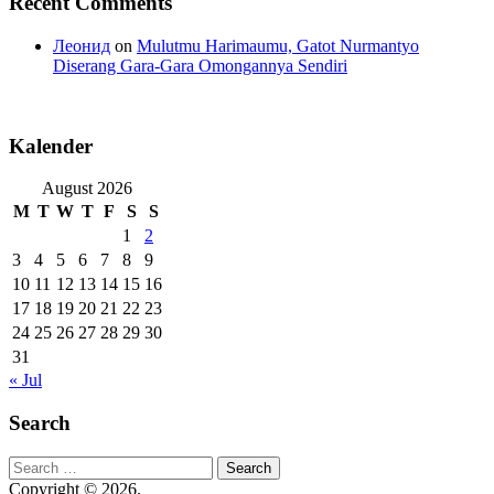
Recent Comments
Леонид
on
Mulutmu Harimaumu, Gatot Nurmantyo
Diserang Gara-Gara Omongannya Sendiri
Kalender
August 2026
M
T
W
T
F
S
S
1
2
3
4
5
6
7
8
9
10
11
12
13
14
15
16
17
18
19
20
21
22
23
24
25
26
27
28
29
30
31
« Jul
Search
Search
for:
Copyright © 2026.