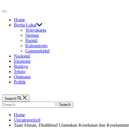
Skip
to
Off
content
Canvas
Home
Berita Lokal
Yogyakarta
Sleman
Bantul
Kulonprogo
Gunungkidul
Nasional
Ekonomi
Budaya
Tekno
Olahraga
Politik
Search
Search
for:
Home
Uncategorized
Taati Aturan, Disdikbud Utamakan Kesehatan dan Keselamata