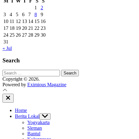
M
T
W
T
F
S
S
1
2
3
4
5
6
7
8
9
10
11
12
13
14
15
16
17
18
19
20
21
22
23
24
25
26
27
28
29
30
31
« Jul
Search
Search
for:
Copyright © 2026.
Powered by
Eximious Magazine
Close
Off
Canvas
Home
Berita Lokal
Show
sub
Yogyakarta
menu
Sleman
Bantul