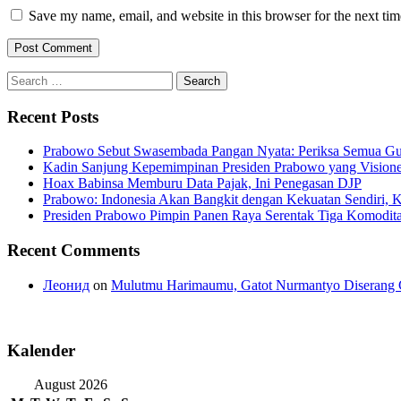
Save my name, email, and website in this browser for the next ti
Search
for:
Recent Posts
Prabowo Sebut Swasembada Pangan Nyata: Periksa Semua G
Kadin Sanjung Kepemimpinan Presiden Prabowo yang Visioner
Hoax Babinsa Memburu Data Pajak, Ini Penegasan DJP
Prabowo: Indonesia Akan Bangkit dengan Kekuatan Sendiri, 
Presiden Prabowo Pimpin Panen Raya Serentak Tiga Komodita
Recent Comments
Леонид
on
Mulutmu Harimaumu, Gatot Nurmantyo Diserang 
Kalender
August 2026