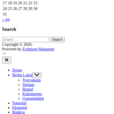
17
18
19
20
21
22
23
24
25
26
27
28
29
30
31
« Jul
Search
Search
for:
Copyright © 2026.
Powered by
Eximious Magazine
Close
Off
Canvas
Home
Berita Lokal
Show
sub
Yogyakarta
menu
Sleman
Bantul
Kulonprogo
Gunungkidul
Nasional
Ekonomi
Budaya