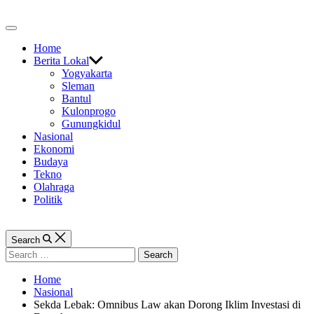
Skip
to
Off
content
Canvas
Home
Berita Lokal
Yogyakarta
Sleman
Bantul
Kulonprogo
Gunungkidul
Nasional
Ekonomi
Budaya
Tekno
Olahraga
Politik
Search
Search
for:
Home
Nasional
Sekda Lebak: Omnibus Law akan Dorong Iklim Investasi di