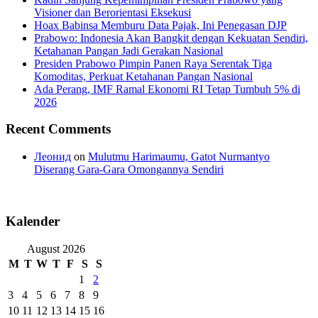
Visioner dan Berorientasi Eksekusi
Hoax Babinsa Memburu Data Pajak, Ini Penegasan DJP
Prabowo: Indonesia Akan Bangkit dengan Kekuatan Sendiri,
Ketahanan Pangan Jadi Gerakan Nasional
Presiden Prabowo Pimpin Panen Raya Serentak Tiga
Komoditas, Perkuat Ketahanan Pangan Nasional
Ada Perang, IMF Ramal Ekonomi RI Tetap Tumbuh 5% di
2026
Recent Comments
Леонид
on
Mulutmu Harimaumu, Gatot Nurmantyo
Diserang Gara-Gara Omongannya Sendiri
Kalender
August 2026
M
T
W
T
F
S
S
1
2
3
4
5
6
7
8
9
10
11
12
13
14
15
16