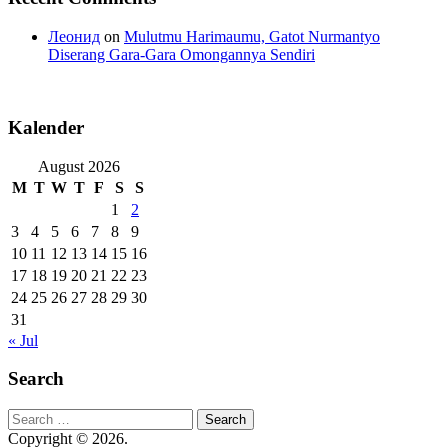
Леонид
on
Mulutmu Harimaumu, Gatot Nurmantyo
Diserang Gara-Gara Omongannya Sendiri
Kalender
August 2026
M
T
W
T
F
S
S
1
2
3
4
5
6
7
8
9
10
11
12
13
14
15
16
17
18
19
20
21
22
23
24
25
26
27
28
29
30
31
« Jul
Search
Search
for:
Copyright © 2026.