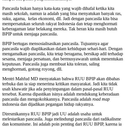
Pancasila bukan hanya kata-kata yang wajib dihafal ketika kita
masih sekolah, namun ia adalah yang bisa menyatukan banyak ras,
suku, agama, kelas ekonomi, dll. Jadi dengan pancasila kita bisa
mempersatukan seluruh rakyat Indonesia dan tetap menghormati
keberagaman latar belakang mereka. Tak heran kita masih butuh
BPIP untuk menjaga pancasila.
BPIP bertugas mensosialisasikan pancasila. Tujuannya agar
pancasila wajib diaplikasikan dalam kehidupan sehari-hari. Dengan
mengamalkan pancasila, kita tetap beragama, bersikap adil terhadap
sesama, menjaga persatuan, dan bermusyawarah untuk menentukan
keputusan. Pancasila juga membuat kita toleran, saling
menghormati, gotong royong, dll.
Mentri Mahfud MD menyatakan bahwa RUU BPIP akan dibahas
terbuka dan ia siap menerima kritikan masyarakat. Jadi kita tidak
usah khawatir jika ada penyimpangan dalam pasal-pasal RUU
tersebut. Karena dipastikan isinya adalah mendukung keberadaan
pancasila dan mengokohkannya. Pancasila adalah
road map
indonesia dan dijadikan pegangan hidup rakyatnya.
Diresmikannya RUU BPIP jadi UU adalah usaha untuk
melestarikan pancasila. Juga melindungi pancasila dari radikalisme
dan komunisme. Ini adalah poin penting dari RUU BPIP, karena ia