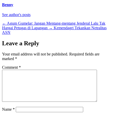
Benny
See author's posts
←
Agum Gumelar: Jangan Mentang-mentang Jenderal Lalu Tak
Hargai Petugas di Lapangan
→
Kemendagri Tekankan Netralitas
ASN
Leave a Reply
Your email address will not be published.
Required fields are
marked
*
Comment
*
Name
*