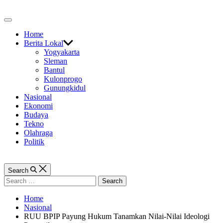
Skip
to
Off
content
Canvas
Home
Berita Lokal
Yogyakarta
Sleman
Bantul
Kulonprogo
Gunungkidul
Nasional
Ekonomi
Budaya
Tekno
Olahraga
Politik
Search
Search
for:
Home
Nasional
RUU BPIP Payung Hukum Tanamkan Nilai-Nilai Ideologi