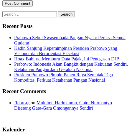
Search
for:
Recent Posts
Prabowo Sebut Swasembada Pangan Nyata: Periksa Semua
Gudang!
Kadin Sanjung Kepemimpinan Presiden Prabowo yang
Visioner dan Berorientasi Eksekusi
Hoax Babinsa Memburu Data Pajak, Ini Penegasan DJP
Prabowo: Indonesia Akan Bangkit dengan Kekuatan Sendiri,
Ketahanan Pangan Jadi Gerakan Nasional
Presiden Prabowo Pimpin Panen Raya Serentak Tiga
Komoditas, Perkuat Ketahanan Pangan Nasional
Recent Comments
Леонид
on
Mulutmu Harimaumu, Gatot Nurmantyo
Diserang Gara-Gara Omongannya Sendiri
Kalender