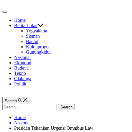
Skip
to
Off
content
Canvas
Home
Berita Lokal
Yogyakarta
Sleman
Bantul
Kulonprogo
Gunungkidul
Nasional
Ekonomi
Budaya
Tekno
Olahraga
Politik
Search
Search
for:
Home
Nasional
Presiden Tekankan Urgensi Omnibus Law