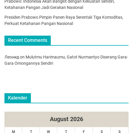
Prabowo: Indonesia Akan Bangkit dengan Kekuatan Sendiri,
Ketahanan Pangan Jadi Gerakan Nasional
Presiden Prabowo Pimpin Panen Raya Serentak Tiga Komoditas,
Perkuat Ketahanan Pangan Nasional
Recent Comments
Леонид
on
Mulutmu Harimaumu, Gatot Nurmantyo Diserang Gara-
Gara Omongannya Sendiri
Kalender
August 2026
M
T
W
T
F
S
S