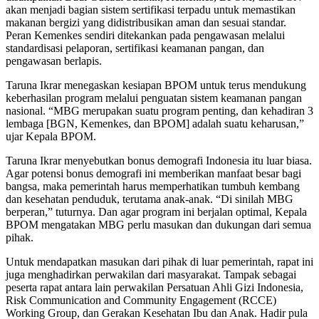
akan menjadi bagian sistem sertifikasi terpadu untuk memastikan
makanan bergizi yang didistribusikan aman dan sesuai standar.
Peran Kemenkes sendiri ditekankan pada pengawasan melalui
standardisasi pelaporan, sertifikasi keamanan pangan, dan
pengawasan berlapis.
Taruna Ikrar menegaskan kesiapan BPOM untuk terus mendukung
keberhasilan program melalui penguatan sistem keamanan pangan
nasional. “MBG merupakan suatu program penting, dan kehadiran 3
lembaga [BGN, Kemenkes, dan BPOM] adalah suatu keharusan,”
ujar Kepala BPOM.
Taruna Ikrar menyebutkan bonus demografi Indonesia itu luar biasa.
Agar potensi bonus demografi ini memberikan manfaat besar bagi
bangsa, maka pemerintah harus memperhatikan tumbuh kembang
dan kesehatan penduduk, terutama anak-anak. “Di sinilah MBG
berperan,” tuturnya. Dan agar program ini berjalan optimal, Kepala
BPOM mengatakan MBG perlu masukan dan dukungan dari semua
pihak.
Untuk mendapatkan masukan dari pihak di luar pemerintah, rapat ini
juga menghadirkan perwakilan dari masyarakat. Tampak sebagai
peserta rapat antara lain perwakilan Persatuan Ahli Gizi Indonesia,
Risk Communication and Community Engagement (RCCE)
Working Group, dan Gerakan Kesehatan Ibu dan Anak. Hadir pula