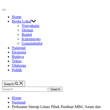
Skip
to
Off
content
Canvas
Home
Berita Lokal
Yogyakarta
Sleman
Bantul
Kulonprogo
Gunungkidul
Nasional
Ekonomi
Budaya
Tekno
Olahraga
Politik
Search
Search
for:
Home
Nasional
Perkuatan Sinergi Lintas Pihak Pastikan MBG Aman dan