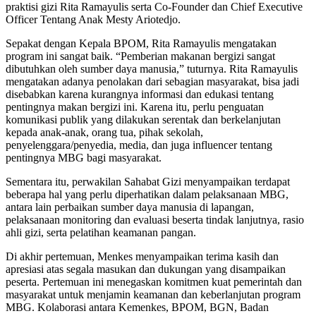
praktisi gizi Rita Ramayulis serta Co-Founder dan Chief Executive
Officer Tentang Anak Mesty Ariotedjo.
Sepakat dengan Kepala BPOM, Rita Ramayulis mengatakan
program ini sangat baik. “Pemberian makanan bergizi sangat
dibutuhkan oleh sumber daya manusia,” tuturnya. Rita Ramayulis
mengatakan adanya penolakan dari sebagian masyarakat, bisa jadi
disebabkan karena kurangnya informasi dan edukasi tentang
pentingnya makan bergizi ini. Karena itu, perlu penguatan
komunikasi publik yang dilakukan serentak dan berkelanjutan
kepada anak-anak, orang tua, pihak sekolah,
penyelenggara/penyedia, media, dan juga influencer tentang
pentingnya MBG bagi masyarakat.
Sementara itu, perwakilan Sahabat Gizi menyampaikan terdapat
beberapa hal yang perlu diperhatikan dalam pelaksanaan MBG,
antara lain perbaikan sumber daya manusia di lapangan,
pelaksanaan monitoring dan evaluasi beserta tindak lanjutnya, rasio
ahli gizi, serta pelatihan keamanan pangan.
Di akhir pertemuan, Menkes menyampaikan terima kasih dan
apresiasi atas segala masukan dan dukungan yang disampaikan
peserta. Pertemuan ini menegaskan komitmen kuat pemerintah dan
masyarakat untuk menjamin keamanan dan keberlanjutan program
MBG. Kolaborasi antara Kemenkes, BPOM, BGN, Badan