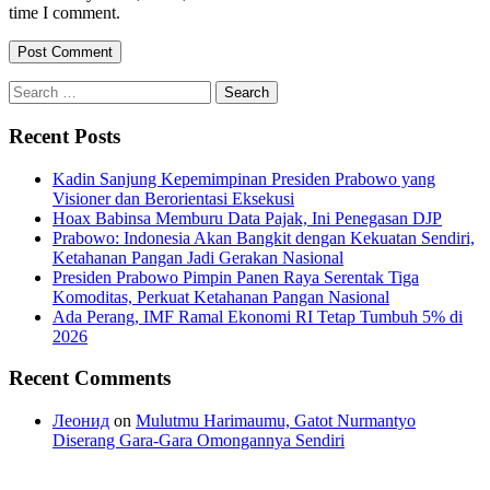
time I comment.
Search
for:
Recent Posts
Kadin Sanjung Kepemimpinan Presiden Prabowo yang
Visioner dan Berorientasi Eksekusi
Hoax Babinsa Memburu Data Pajak, Ini Penegasan DJP
Prabowo: Indonesia Akan Bangkit dengan Kekuatan Sendiri,
Ketahanan Pangan Jadi Gerakan Nasional
Presiden Prabowo Pimpin Panen Raya Serentak Tiga
Komoditas, Perkuat Ketahanan Pangan Nasional
Ada Perang, IMF Ramal Ekonomi RI Tetap Tumbuh 5% di
2026
Recent Comments
Леонид
on
Mulutmu Harimaumu, Gatot Nurmantyo
Diserang Gara-Gara Omongannya Sendiri