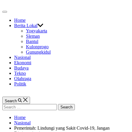
Skip
to
Off
content
Canvas
Home
Berita Lokal
Yogyakarta
Sleman
Bantul
Kulonprogo
Gunungkidul
Nasional
Ekonomi
Budaya
Tekno
Olahraga
Politik
Search
Search
for:
Home
Nasional
Pemerintah: Lindungi yang Sakit Covid-19, Jangan