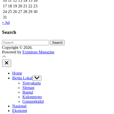
10
11
12
13
14
15
16
17
18
19
20
21
22
23
24
25
26
27
28
29
30
31
« Jul
Search
Search
for:
Copyright © 2026.
Powered by
Eximious Magazine
Close
Off
Canvas
Home
Berita Lokal
Show
sub
Yogyakarta
menu
Sleman
Bantul
Kulonprogo
Gunungkidul
Nasional
Ekonomi