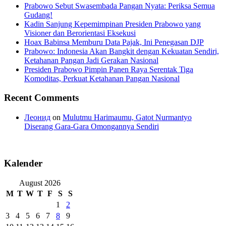
Prabowo Sebut Swasembada Pangan Nyata: Periksa Semua
Gudang!
Kadin Sanjung Kepemimpinan Presiden Prabowo yang
Visioner dan Berorientasi Eksekusi
Hoax Babinsa Memburu Data Pajak, Ini Penegasan DJP
Prabowo: Indonesia Akan Bangkit dengan Kekuatan Sendiri,
Ketahanan Pangan Jadi Gerakan Nasional
Presiden Prabowo Pimpin Panen Raya Serentak Tiga
Komoditas, Perkuat Ketahanan Pangan Nasional
Recent Comments
Леонид
on
Mulutmu Harimaumu, Gatot Nurmantyo
Diserang Gara-Gara Omongannya Sendiri
Kalender
August 2026
M
T
W
T
F
S
S
1
2
3
4
5
6
7
8
9