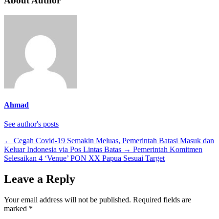
About Author
Ahmad
See author's posts
←
Cegah Covid-19 Semakin Meluas, Pemerintah Batasi Masuk dan
Keluar Indonesia via Pos Lintas Batas
→
Pemerintah Komitmen
Selesaikan 4 ‘Venue’ PON XX Papua Sesuai Target
Leave a Reply
Your email address will not be published.
Required fields are
marked
*