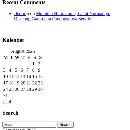
Recent Comments
Леонид
on
Mulutmu Harimaumu, Gatot Nurmantyo
Diserang Gara-Gara Omongannya Sendiri
Kalender
August 2026
M
T
W
T
F
S
S
1
2
3
4
5
6
7
8
9
10
11
12
13
14
15
16
17
18
19
20
21
22
23
24
25
26
27
28
29
30
31
« Jul
Search
Search
for: