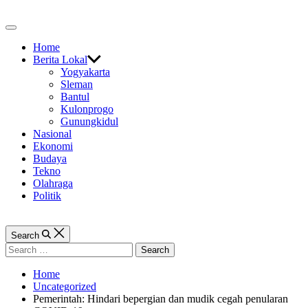
Skip
to
Off
content
Canvas
Home
Berita Lokal
Yogyakarta
Sleman
Bantul
Kulonprogo
Gunungkidul
Nasional
Ekonomi
Budaya
Tekno
Olahraga
Politik
Search
Search
for:
Home
Uncategorized
Pemerintah: Hindari bepergian dan mudik cegah penularan