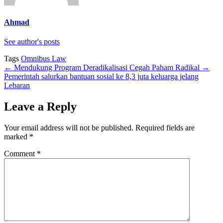
Ahmad
See author's posts
Tags
Omnibus Law
←
Mendukung Program Deradikalisasi Cegah Paham Radikal
→
Pemerintah salurkan bantuan sosial ke 8,3 juta keluarga jelang
Lebaran
Leave a Reply
Your email address will not be published.
Required fields are
marked
*
Comment
*