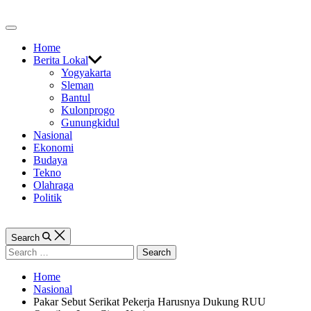
Skip
to
Off
content
Canvas
Home
Berita Lokal
Yogyakarta
Sleman
Bantul
Kulonprogo
Gunungkidul
Nasional
Ekonomi
Budaya
Tekno
Olahraga
Politik
Search
Search
for:
Home
Nasional
Pakar Sebut Serikat Pekerja Harusnya Dukung RUU