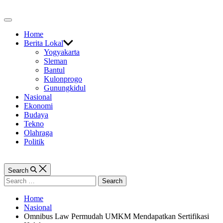
Skip
to
Off
content
Canvas
Home
Berita Lokal
Yogyakarta
Sleman
Bantul
Kulonprogo
Gunungkidul
Nasional
Ekonomi
Budaya
Tekno
Olahraga
Politik
Search
Search
for:
Home
Nasional
Omnibus Law Permudah UMKM Mendapatkan Sertifikasi