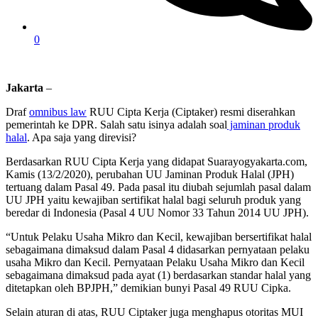
0
Jakarta
–
Draf
omnibus law
RUU Cipta Kerja (Ciptaker) resmi diserahkan
pemerintah ke DPR. Salah satu isinya adalah soal
jaminan produk
halal
. Apa saja yang direvisi?
Berdasarkan RUU Cipta Kerja yang didapat Suarayogyakarta.com,
Kamis (13/2/2020), perubahan UU Jaminan Produk Halal (JPH)
tertuang dalam Pasal 49. Pada pasal itu diubah sejumlah pasal dalam
UU JPH yaitu kewajiban sertifikat halal bagi seluruh produk yang
beredar di Indonesia (Pasal 4 UU Nomor 33 Tahun 2014 UU JPH).
“Untuk Pelaku Usaha Mikro dan Kecil, kewajiban bersertifikat halal
sebagaimana dimaksud dalam Pasal 4 didasarkan pernyataan pelaku
usaha Mikro dan Kecil. Pernyataan Pelaku Usaha Mikro dan Kecil
sebagaimana dimaksud pada ayat (1) berdasarkan standar halal yang
ditetapkan oleh BPJPH,” demikian bunyi Pasal 49 RUU Cipka.
Selain aturan di atas, RUU Ciptaker juga menghapus otoritas MUI