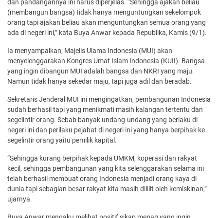
dan pandangannya ini harus diperjelas. “Sehingga ajakan beliau
(membangun bangsa) tidak hanya menguntungkan sekelompok
orang tapi ajakan beliau akan menguntungkan semua orang yang
ada di negeri ini,” kata Buya Anwar kepada Republika, Kamis (9/1).
Ia menyampaikan, Majelis Ulama Indonesia (MUI) akan
menyelenggarakan Kongres Umat Islam Indonesia (KUII). Bangsa
yang ingin dibangun MUI adalah bangsa dan NKRI yang maju.
Namun tidak hanya sekedar maju, tapi juga adil dan beradab.
Sekretaris Jenderal MUI ini mengingatkan, pembangunan Indonesia
sudah berhasil tapi yang menikmati masih kalangan tertentu dan
segelintir orang. Sebab banyak undang-undang yang berlaku di
negeri ini dan perilaku pejabat di negeri ini yang hanya berpihak ke
segelintir orang yaitu pemilik kapital.
“Sehingga kurang berpihak kepada UMKM, koperasi dan rakyat
kecil, sehingga pembangunan yang kita selenggarakan selama ini
telah berhasil membuat orang Indonesia menjadi orang kaya di
dunia tapi sebagian besar rakyat kita masih dililit oleh kemiskinan,”
ujarnya.
Buya Anwar mengaku melihat positif sikap menag yang ingin