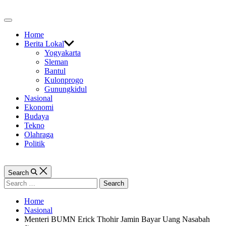
Skip
to
Off
content
Canvas
Home
Berita Lokal
Yogyakarta
Sleman
Bantul
Kulonprogo
Gunungkidul
Nasional
Ekonomi
Budaya
Tekno
Olahraga
Politik
Search
Search
for:
Home
Nasional
Menteri BUMN Erick Thohir Jamin Bayar Uang Nasabah