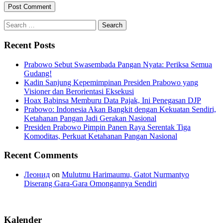
Search
for:
Recent Posts
Prabowo Sebut Swasembada Pangan Nyata: Periksa Semua
Gudang!
Kadin Sanjung Kepemimpinan Presiden Prabowo yang
Visioner dan Berorientasi Eksekusi
Hoax Babinsa Memburu Data Pajak, Ini Penegasan DJP
Prabowo: Indonesia Akan Bangkit dengan Kekuatan Sendiri,
Ketahanan Pangan Jadi Gerakan Nasional
Presiden Prabowo Pimpin Panen Raya Serentak Tiga
Komoditas, Perkuat Ketahanan Pangan Nasional
Recent Comments
Леонид
on
Mulutmu Harimaumu, Gatot Nurmantyo
Diserang Gara-Gara Omongannya Sendiri
Kalender