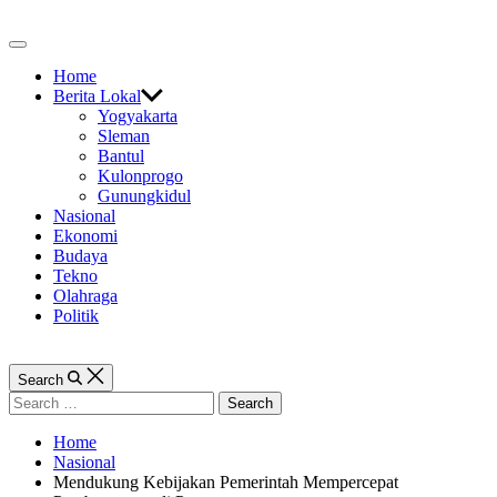
Skip
to
Off
content
Canvas
Home
Berita Lokal
Yogyakarta
Sleman
Bantul
Kulonprogo
Gunungkidul
Nasional
Ekonomi
Budaya
Tekno
Olahraga
Politik
Search
Search
for:
Home
Nasional
Mendukung Kebijakan Pemerintah Mempercepat