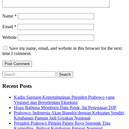
Name
*
Email
*
Website
Save my name, email, and website in this browser for the next
time I comment.
Search
for:
Recent Posts
Kadin Sanjung Kepemimpinan Presiden Prabowo yang
Visioner dan Berorientasi Eksekusi
Hoax Babinsa Memburu Data Pajak, Ini Penegasan DJP
Prabowo: Indonesia Akan Bangkit dengan Kekuatan Sendiri,
Ketahanan Pangan Jadi Gerakan Nasional
Presiden Prabowo Pimpin Panen Raya Serentak Tiga
Komoditas, Perkuat Ketahanan Pangan Nasional