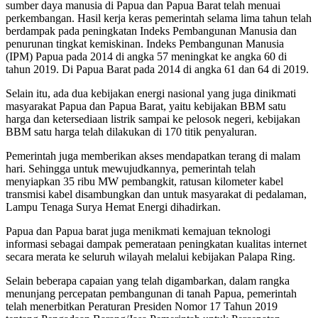
sumber daya manusia di Papua dan Papua Barat telah menuai
perkembangan. Hasil kerja keras pemerintah selama lima tahun telah
berdampak pada peningkatan Indeks Pembangunan Manusia dan
penurunan tingkat kemiskinan. Indeks Pembangunan Manusia
(IPM) Papua pada 2014 di angka 57 meningkat ke angka 60 di
tahun 2019. Di Papua Barat pada 2014 di angka 61 dan 64 di 2019.
Selain itu, ada dua kebijakan energi nasional yang juga dinikmati
masyarakat Papua dan Papua Barat, yaitu kebijakan BBM satu
harga dan ketersediaan listrik sampai ke pelosok negeri, kebijakan
BBM satu harga telah dilakukan di 170 titik penyaluran.
Pemerintah juga memberikan akses mendapatkan terang di malam
hari. Sehingga untuk mewujudkannya, pemerintah telah
menyiapkan 35 ribu MW pembangkit, ratusan kilometer kabel
transmisi kabel disambungkan dan untuk masyarakat di pedalaman,
Lampu Tenaga Surya Hemat Energi dihadirkan.
Papua dan Papua barat juga menikmati kemajuan teknologi
informasi sebagai dampak pemerataan peningkatan kualitas internet
secara merata ke seluruh wilayah melalui kebijakan Palapa Ring.
Selain beberapa capaian yang telah digambarkan, dalam rangka
menunjang percepatan pembangunan di tanah Papua, pemerintah
telah menerbitkan Peraturan Presiden Nomor 17 Tahun 2019