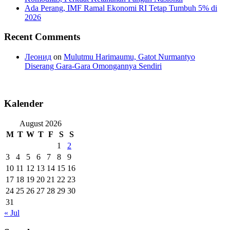
Ada Perang, IMF Ramal Ekonomi RI Tetap Tumbuh 5% di
2026
Recent Comments
Леонид
on
Mulutmu Harimaumu, Gatot Nurmantyo
Diserang Gara-Gara Omongannya Sendiri
Kalender
August 2026
M
T
W
T
F
S
S
1
2
3
4
5
6
7
8
9
10
11
12
13
14
15
16
17
18
19
20
21
22
23
24
25
26
27
28
29
30
31
« Jul