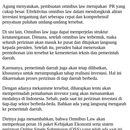
Agung menyatakan, pembuatan omnibus law merupakan PR yang
cukup besar. Efrektivitas omnibus law dalam mendongkrak aliran
investasi tergantung dari seberapa cepat dan komprehensif
penyatuan puluhan undang-undang tersebut.
Di sisi lain, Omnibus law juga dapat memperjelas struktur
ketatanegaraan. Dimana, setelah omnibus law terbentuk, maka
seluruh perizinan akan masuk ke pusat dan ditujukan langsung
kepada presiden. Setelah itu, presiden bakal meneruskan
permohonan izin tersebut ke kementerian teknis dan pemerintah
daerah.
Karenanya, pemerintah daerah juga akan tetap dilibatkan,
khususnya untuk merampungkan tahap realisasi investasi. Hal ini
dikarenakan proses perizinan di tiap daerah berbeda.
Dengan adanya mekanisme tersebut, diharapkan tentu akan
mempermudah pemahaman investor yang akan menanamkan
modalnya di Indonesia. Sebab, pada saat ini perizinan investasi di
tiap-tiap sektor berbeda-beda. Bahkan ada yang langsung mengarah
ke pemerintah daerah.
Dirinya juga menambahkan, bahwa Omnibus Law akan
memperkuat peran 16 paket Kebijakan Ekonomi serta sistem
perizinan Online Single Submission (OSS) yang telah ada saat ini.