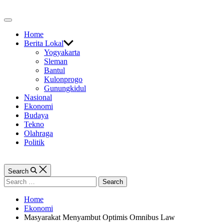
Skip
to
Off
content
Canvas
Home
Berita Lokal
Yogyakarta
Sleman
Bantul
Kulonprogo
Gunungkidul
Nasional
Ekonomi
Budaya
Tekno
Olahraga
Politik
Search
Search
for:
Home
Ekonomi
Masyarakat Menyambut Optimis Omnibus Law