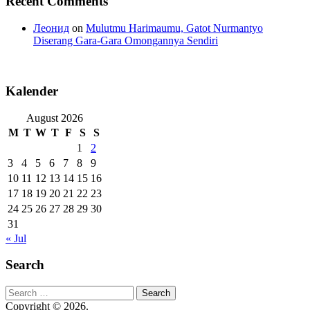
Recent Comments
Леонид
on
Mulutmu Harimaumu, Gatot Nurmantyo
Diserang Gara-Gara Omongannya Sendiri
Kalender
August 2026
M
T
W
T
F
S
S
1
2
3
4
5
6
7
8
9
10
11
12
13
14
15
16
17
18
19
20
21
22
23
24
25
26
27
28
29
30
31
« Jul
Search
Search
for:
Copyright © 2026.