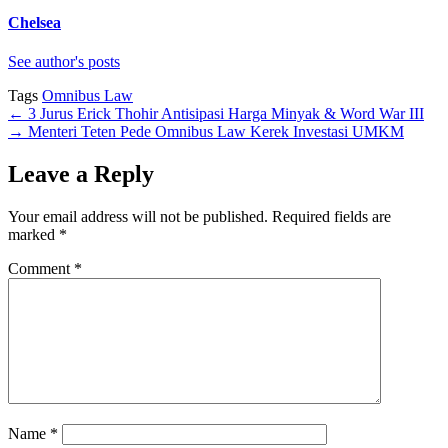
Chelsea
See author's posts
Tags
Omnibus Law
←
3 Jurus Erick Thohir Antisipasi Harga Minyak & Word War III
→
Menteri Teten Pede Omnibus Law Kerek Investasi UMKM
Leave a Reply
Your email address will not be published.
Required fields are
marked
*
Comment
*
Name
*