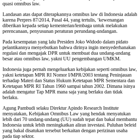
quasi omnibus law.
Landasan atas dapat diterapkannya omnibus law di Indonesia adalah
karena Perpres 87/2014, Pasal 44, yang tertulis, ‘kewenangan
diberikan kepada setiap kementerian/lembaga untuk melakukan
perencanaan, penyusunan peraturan perundang-undangan.
Pada kesempatan yang lalu Presiden Joko Widodo dalam pidato
pelantikannya menyebutkan bahwa dirinya ingin menyederhanakan
regulasi dan mengajak DPR untuk membuat dua undang-undang
besar atau omnibus law, yakni UU pengembangan UMKM.
Indonesia juga pernah mengeluarkan kebijakan seperti omnibus law,
yakni ketetapan MPR RI Nomor I/MPR/2003 tentang Peninjauan
terhadap Materi dan Status Hukum Ketetapan MPR Sementara dan
Ketetapan MPR RI Tahun 1960 sampai tahun 2002. Dimana isinya
adalah mengatur Tap MPR mana saja yang berlaku dan tidak
berlaku.
Agung Pambudi selaku Direktur Apindo Research Institute
menyatakan, Kebijakan Omnibus Law yang hendak menyatukan
lebih dari 70 undang-undang (UU) sudah tepat dan bakal membantu
Indonesia untuk lebih meningkatkan aliran investasi. Puluhan beleid
yang bakal disatukan tersebut berkaitan dengan perizinan usaha
pada tiap sektor.